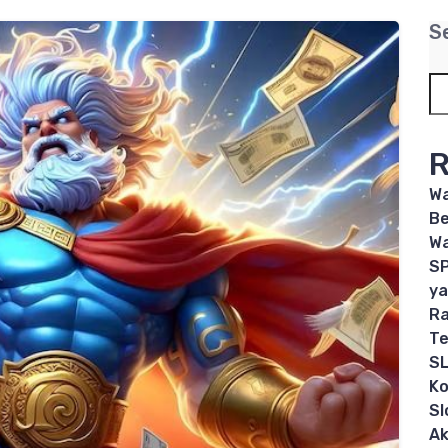
S
R
Wa
Be
Wa
SP
ya
Ra
Te
SL
Ko
Sl
Ak