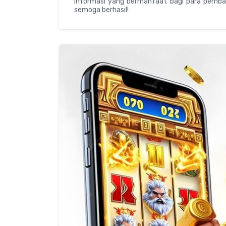
informasi yang bermanfaat bagi para pemba
semoga berhasil!