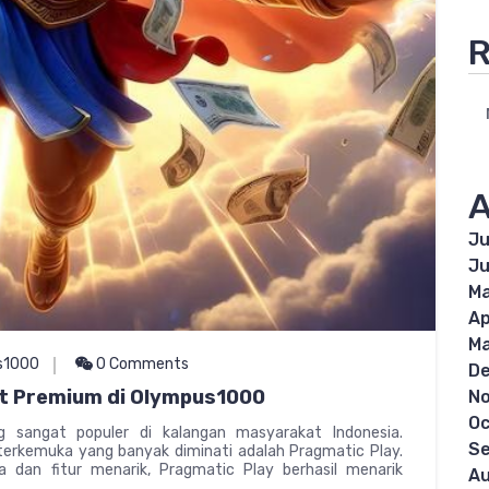
R
A
Ju
Ju
Ma
Ap
Ma
s1000
0 Comments
D
ot Premium di Olympus1000
N
Oc
ng sangat populer di kalangan masyarakat Indonesia.
S
terkemuka yang banyak diminati adalah Pragmatic Play.
an fitur menarik, Pragmatic Play berhasil menarik
Au