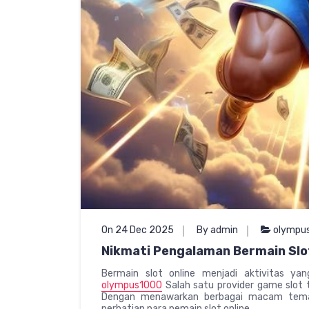
On 24 Dec 2025
By admin
olympu
Nikmati Pengalaman Bermain Sl
Bermain slot online menjadi aktivitas ya
olympus1000
Salah satu provider game slot 
Dengan menawarkan berbagai macam tema d
perhatian para pemain slot online.