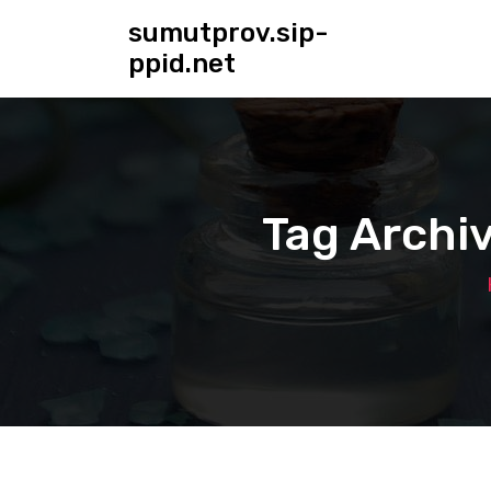
S
sumutprov.sip-
k
ppid.net
i
p
t
o
c
o
n
Tag Archi
t
e
n
t