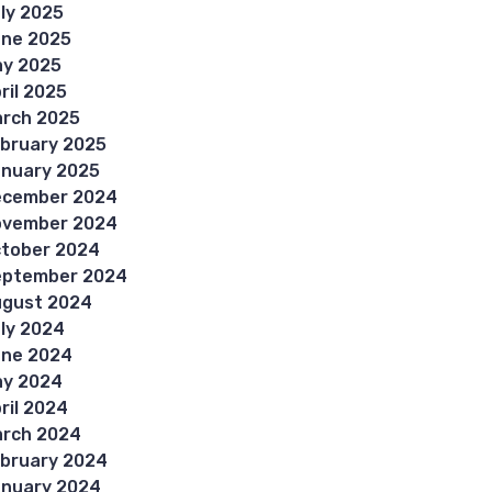
ly 2025
ne 2025
y 2025
ril 2025
rch 2025
bruary 2025
nuary 2025
ecember 2024
ovember 2024
tober 2024
eptember 2024
gust 2024
ly 2024
ne 2024
y 2024
ril 2024
rch 2024
bruary 2024
nuary 2024