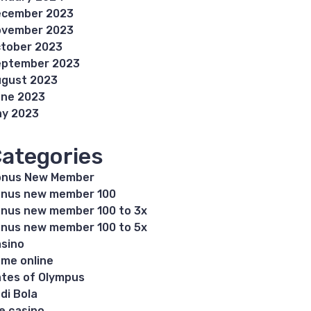
ecember 2023
ovember 2023
tober 2023
eptember 2023
gust 2023
ne 2023
y 2023
ategories
onus New Member
nus new member 100
nus new member 100 to 3x
nus new member 100 to 5x
sino
me online
tes of Olympus
di Bola
ve casino