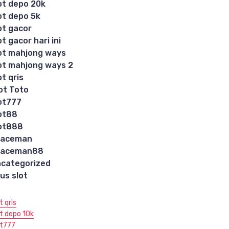
ot depo 20k
ot depo 5k
ot gacor
ot gacor hari ini
ot mahjong ways
ot mahjong ways 2
ot qris
ot Toto
ot777
ot88
ot888
paceman
paceman88
categorized
us slot
t qris
ot depo 10k
ot777