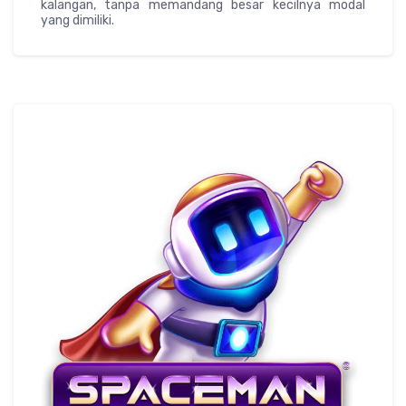
kalangan, tanpa memandang besar kecilnya modal
yang dimiliki.