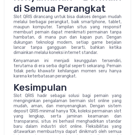
di Semua Perangkat
Slot QRIS dirancang untuk bisa diakses dengan mudah
melalui berbagai perangkat, baik smartphone, tablet,
maupun komputer. Tampilan situs yang responsif
membuat pemain dapat menikmati permainan tanpa
hambatan, di mana pun dan kapan pun. Dengan
dukungan teknologi modern, setiap game berjalan
lancar tanpa gangguan berarti, bahkan ketika
dimainkan melalui koneksi internet standar.
Kenyamanan ini menjadi keunggulan tersendiri,
terutama di era serba digital seperti sekarang. Pemain
tidak perlu khawatir kehilangan momen seru hanya
karena keterbatasan perangkat.
Kesimpulan
Slot QRIS hadir sebagai solusi bagi pemain yang
menginginkan pengalaman bermain slot online yang
mudah, aman, dan menyenangkan. Dengan sistem
deposit QRIS minimal hanya 10k, koleksi permainan slot
yang lengkap, serta jaminan keamanan dan
transparansi, situs ini berhasil menghadirkan standar
baru dalam industri slot online. Fleksibilitas yang
ditawarkan membuatnya dapat dinikmati oleh semua