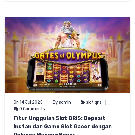
On 14 Jul 2025
By admin
slot qris
0 Comments
Fitur Unggulan Slot QRIS: Deposit
Instan dan Game Slot Gacor dengan