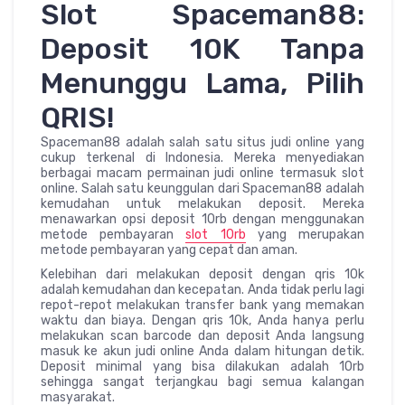
Slot Spaceman88:
Deposit 10K Tanpa
Menunggu Lama, Pilih
QRIS!
Spaceman88 adalah salah satu situs judi online yang
cukup terkenal di Indonesia. Mereka menyediakan
berbagai macam permainan judi online termasuk slot
online. Salah satu keunggulan dari Spaceman88 adalah
kemudahan untuk melakukan deposit. Mereka
menawarkan opsi deposit 10rb dengan menggunakan
metode pembayaran
slot 10rb
yang merupakan
metode pembayaran yang cepat dan aman.
Kelebihan dari melakukan deposit dengan qris 10k
adalah kemudahan dan kecepatan. Anda tidak perlu lagi
repot-repot melakukan transfer bank yang memakan
waktu dan biaya. Dengan qris 10k, Anda hanya perlu
melakukan scan barcode dan deposit Anda langsung
masuk ke akun judi online Anda dalam hitungan detik.
Deposit minimal yang bisa dilakukan adalah 10rb
sehingga sangat terjangkau bagi semua kalangan
masyarakat.