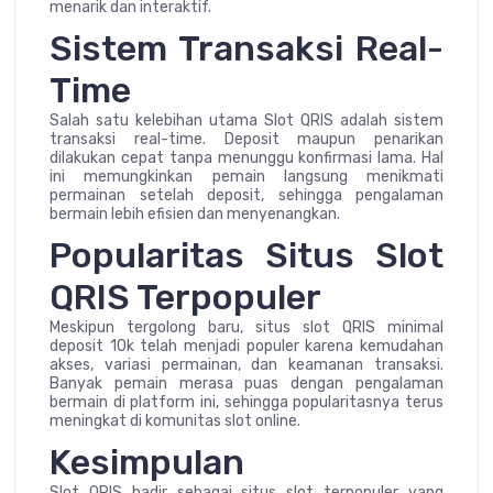
menarik dan interaktif.
Sistem Transaksi Real-
Time
Salah satu kelebihan utama Slot QRIS adalah sistem
transaksi real-time. Deposit maupun penarikan
dilakukan cepat tanpa menunggu konfirmasi lama. Hal
ini memungkinkan pemain langsung menikmati
permainan setelah deposit, sehingga pengalaman
bermain lebih efisien dan menyenangkan.
Popularitas Situs Slot
QRIS Terpopuler
Meskipun tergolong baru, situs slot QRIS minimal
deposit 10k telah menjadi populer karena kemudahan
akses, variasi permainan, dan keamanan transaksi.
Banyak pemain merasa puas dengan pengalaman
bermain di platform ini, sehingga popularitasnya terus
meningkat di komunitas slot online.
Kesimpulan
Slot QRIS hadir sebagai situs slot terpopuler yang