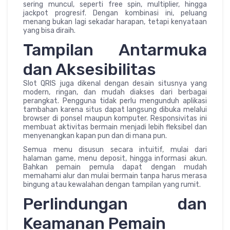
sering muncul, seperti free spin, multiplier, hingga
jackpot progresif. Dengan kombinasi ini, peluang
menang bukan lagi sekadar harapan, tetapi kenyataan
yang bisa diraih.
Tampilan Antarmuka
dan Aksesibilitas
Slot QRIS juga dikenal dengan desain situsnya yang
modern, ringan, dan mudah diakses dari berbagai
perangkat. Pengguna tidak perlu mengunduh aplikasi
tambahan karena situs dapat langsung dibuka melalui
browser di ponsel maupun komputer. Responsivitas ini
membuat aktivitas bermain menjadi lebih fleksibel dan
menyenangkan kapan pun dan di mana pun.
Semua menu disusun secara intuitif, mulai dari
halaman game, menu deposit, hingga informasi akun.
Bahkan pemain pemula dapat dengan mudah
memahami alur dan mulai bermain tanpa harus merasa
bingung atau kewalahan dengan tampilan yang rumit.
Perlindungan dan
Keamanan Pemain