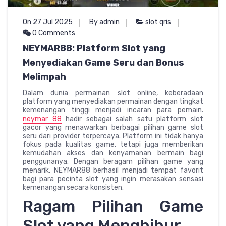
On 27 Jul 2025
By admin
slot qris
0 Comments
NEYMAR88: Platform Slot yang
Menyediakan Game Seru dan Bonus
Melimpah
Dalam dunia permainan slot online, keberadaan
platform yang menyediakan permainan dengan tingkat
kemenangan tinggi menjadi incaran para pemain.
neymar 88
hadir sebagai salah satu platform slot
gacor yang menawarkan berbagai pilihan game slot
seru dari provider terpercaya. Platform ini tidak hanya
fokus pada kualitas game, tetapi juga memberikan
kemudahan akses dan kenyamanan bermain bagi
penggunanya. Dengan beragam pilihan game yang
menarik, NEYMAR88 berhasil menjadi tempat favorit
bagi para pecinta slot yang ingin merasakan sensasi
kemenangan secara konsisten.
Ragam Pilihan Game
Slot yang Menghibur