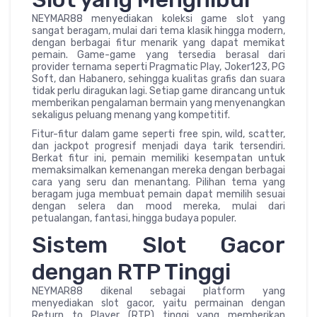
NEYMAR88 menyediakan koleksi game slot yang
sangat beragam, mulai dari tema klasik hingga modern,
dengan berbagai fitur menarik yang dapat memikat
pemain. Game-game yang tersedia berasal dari
provider ternama seperti Pragmatic Play, Joker123, PG
Soft, dan Habanero, sehingga kualitas grafis dan suara
tidak perlu diragukan lagi. Setiap game dirancang untuk
memberikan pengalaman bermain yang menyenangkan
sekaligus peluang menang yang kompetitif.
Fitur-fitur dalam game seperti free spin, wild, scatter,
dan jackpot progresif menjadi daya tarik tersendiri.
Berkat fitur ini, pemain memiliki kesempatan untuk
memaksimalkan kemenangan mereka dengan berbagai
cara yang seru dan menantang. Pilihan tema yang
beragam juga membuat pemain dapat memilih sesuai
dengan selera dan mood mereka, mulai dari
petualangan, fantasi, hingga budaya populer.
Sistem Slot Gacor
dengan RTP Tinggi
NEYMAR88 dikenal sebagai platform yang
menyediakan slot gacor, yaitu permainan dengan
Return to Player (RTP) tinggi yang memberikan