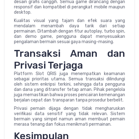
desain grafis canggih. Semua game dirancang dengan
responsif dan kompatibel di perangkat mobile maupun
desktop.
Kualitas visual yang tajam dan efek suara yang
mendalam menambah daya tarik dari setiap
permainan. Ditambah dengan fitur autoplay, turbo spin,
dan demo game, pengguna dapat menyesuaikan
pengalaman bermain sesuai gaya masing-masing.
Transaksi Aman dan
Privasi Terjaga
Platform Slot QRIS juga menempatkan keamanan
sebagai prioritas utama. Semua transaksi dilindungi
oleh sistem enkripsi terkini, sehingga data pengguna
dan dana yang ditransfer tetap aman. Pihak pengelola
juga memastikan bahwa proses pencairan kemenangan
berjalan cepat dan transparan tanpa prosedur berbelit.
Privasi pemain dijaga dengan tidak mengharuskan
verifikasi data sensitif yang tidak relevan. Sistem
bermain yang simpel namun aman membuat pemain
merasa tenang dan fokus menikmati permainan.
Kesimpulan