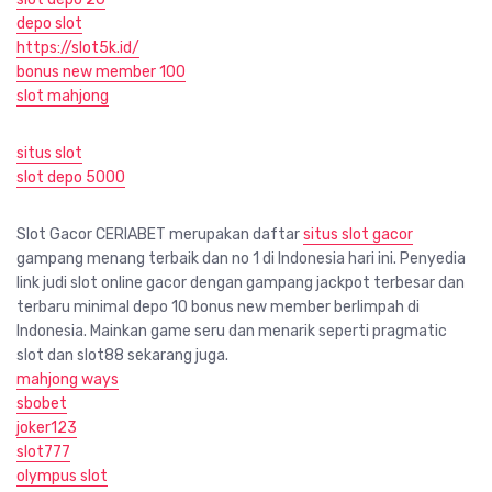
depo slot
https://slot5k.id/
bonus new member 100
slot mahjong
situs slot
slot depo 5000
Slot Gacor CERIABET merupakan daftar
situs slot gacor
gampang menang terbaik dan no 1 di Indonesia hari ini. Penyedia
link judi slot online gacor dengan gampang jackpot terbesar dan
terbaru minimal depo 10 bonus new member berlimpah di
Indonesia. Mainkan game seru dan menarik seperti pragmatic
slot dan slot88 sekarang juga.
mahjong ways
sbobet
joker123
slot777
olympus slot