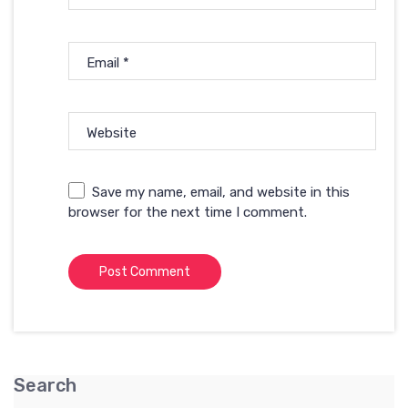
Email
*
Website
Save my name, email, and website in this
browser for the next time I comment.
Search