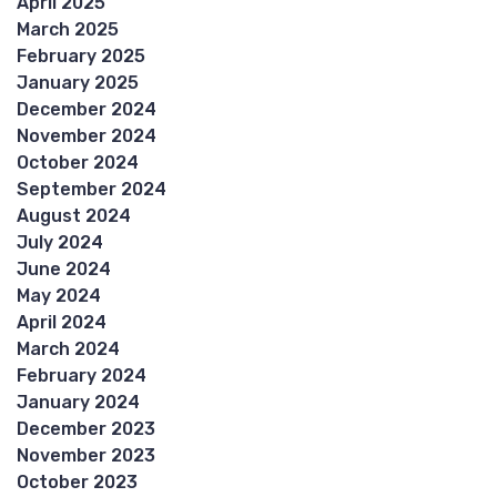
April 2025
March 2025
February 2025
January 2025
December 2024
November 2024
October 2024
September 2024
August 2024
July 2024
June 2024
May 2024
April 2024
March 2024
February 2024
January 2024
December 2023
November 2023
October 2023