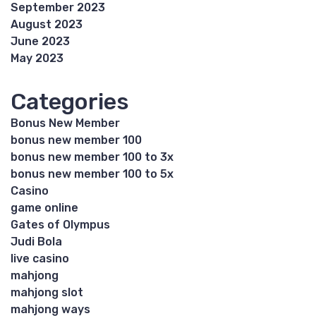
September 2023
August 2023
June 2023
May 2023
Categories
Bonus New Member
bonus new member 100
bonus new member 100 to 3x
bonus new member 100 to 5x
Casino
game online
Gates of Olympus
Judi Bola
live casino
mahjong
mahjong slot
mahjong ways