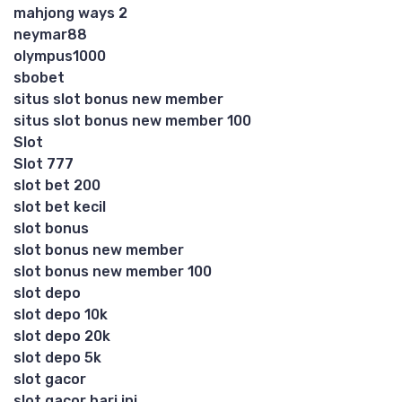
mahjong ways 2
neymar88
olympus1000
sbobet
situs slot bonus new member
situs slot bonus new member 100
Slot
Slot 777
slot bet 200
slot bet kecil
slot bonus
slot bonus new member
slot bonus new member 100
slot depo
slot depo 10k
slot depo 20k
slot depo 5k
slot gacor
slot gacor hari ini