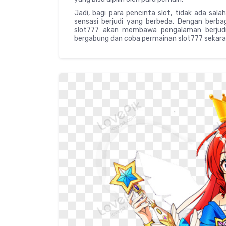
Jadi, bagi para pencinta slot, tidak ada s
sensasi berjudi yang berbeda. Dengan berba
slot777 akan membawa pengalaman berjudi 
bergabung dan coba permainan slot777 sekara