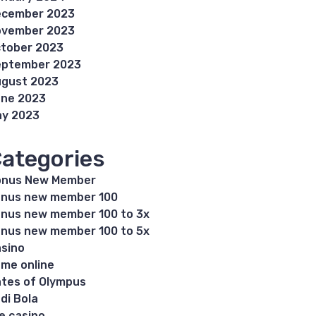
ecember 2023
ovember 2023
tober 2023
eptember 2023
gust 2023
ne 2023
y 2023
ategories
onus New Member
nus new member 100
nus new member 100 to 3x
nus new member 100 to 5x
sino
me online
tes of Olympus
di Bola
ve casino