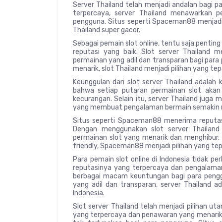
Server Thailand telah menjadi andalan bagi pa
terpercaya, server Thailand menawarkan 
pengguna. Situs seperti Spaceman88 menjadi
Thailand super gacor.
Sebagai pemain slot online, tentu saja pentin
reputasi yang baik. Slot server Thailand 
permainan yang adil dan transparan bagi par
menarik, slot Thailand menjadi pilihan yang tep
Keunggulan dari slot server Thailand adala
bahwa setiap putaran permainan slot akan
kecurangan. Selain itu, server Thailand jug
yang membuat pengalaman bermain semakin 
Situs seperti Spaceman88 menerima reputasi 
Dengan menggunakan slot server Thailand
permainan slot yang menarik dan menghibur.
friendly, Spaceman88 menjadi pilihan yang tepa
Para pemain slot online di Indonesia tidak pe
reputasinya yang terpercaya dan pengalam
berbagai macam keuntungan bagi para pengg
yang adil dan transparan, server Thailand ad
Indonesia.
Slot server Thailand telah menjadi pilihan ut
yang terpercaya dan penawaran yang menarik