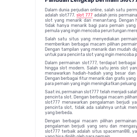
Panduan Lengkap Bermain Slot77
Dalam dunia perjudian online, salah satu per
adalah slot777.
slot 777
adalah jenis permain
slot yang menarik dan menantang. Dengan h
tidak hanya menarik bagi para pemain yang t
pemula yang ingin mencoba peruntungan mere
Salah satu situs yang menyediakan permaina
memberikan berbagai macam pilihan permaina
Dengan tampilan yang menarik dan mudah di
untuk para pencinta slot yang ingin mencoba pe
Dalam permainan slot777, terdapat berbagai ma
hingga slot modern. Salah satu jenis slot ya
menawarkan hadiah-hadiah yang besar dan
Dengan berbagai fitur menarik dan grafis yang
para pemain yang ingin meningkatkan peluan
Saat ini, permainan slot777 telah menjadi salah
pencinta slot. Dengan berbagai macam piliha
slot777 menawarkan pengalaman berjudi yan
pencinta slot, tidak ada salahnya untuk me
yang berbeda.
Dengan berbagai macam pilihan permainan
pengalaman berjudi yang seru dan mengasy
slot777 terbaik adalah situs spaceman88, y
yang bisa dipilih oleh para pemain.