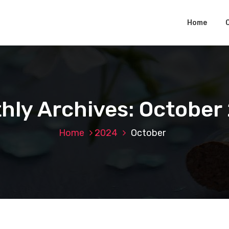
Home
hly Archives: October
Home
2024
October