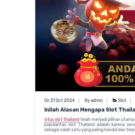
On 31 Oct 2024
By admin
Slot
Inilah Alasan Mengapa Slot Thail
situs slot thailand
telah menjadi pilihan utama b
popularitas slot Thailand adalah karena ser
sebagai salah satu yang paling handal dan terpe