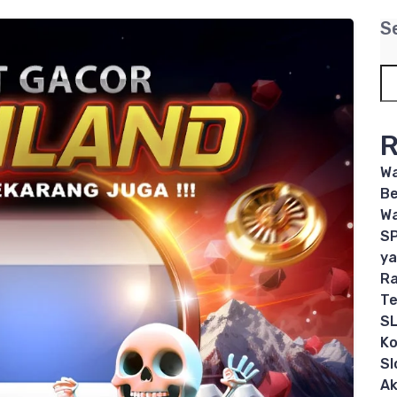
S
R
Wa
Be
Wa
SP
ya
Ra
Te
SL
Ko
Sl
Ak