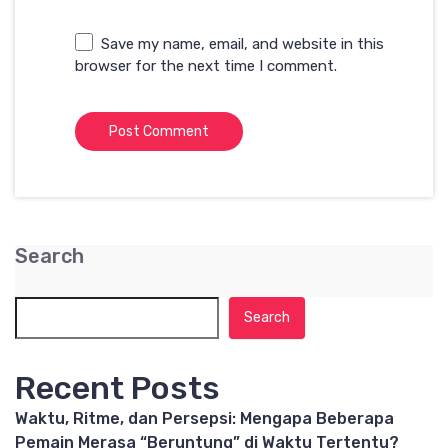
Save my name, email, and website in this
browser for the next time I comment.
Search
Search
Recent Posts
Waktu, Ritme, dan Persepsi: Mengapa Beberapa
Pemain Merasa “Beruntung” di Waktu Tertentu?