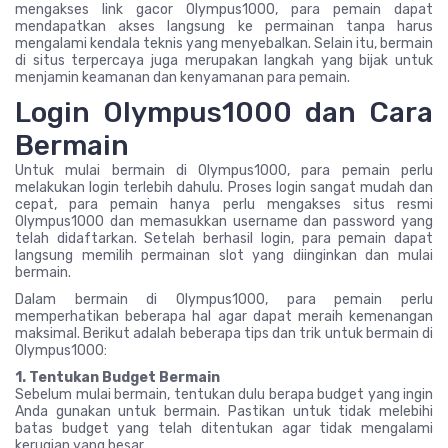
mengakses link gacor Olympus1000, para pemain dapat
mendapatkan akses langsung ke permainan tanpa harus
mengalami kendala teknis yang menyebalkan. Selain itu, bermain
di situs terpercaya juga merupakan langkah yang bijak untuk
menjamin keamanan dan kenyamanan para pemain.
Login Olympus1000 dan Cara
Bermain
Untuk mulai bermain di Olympus1000, para pemain perlu
melakukan login terlebih dahulu. Proses login sangat mudah dan
cepat, para pemain hanya perlu mengakses situs resmi
Olympus1000 dan memasukkan username dan password yang
telah didaftarkan. Setelah berhasil login, para pemain dapat
langsung memilih permainan slot yang diinginkan dan mulai
bermain.
Dalam bermain di Olympus1000, para pemain perlu
memperhatikan beberapa hal agar dapat meraih kemenangan
maksimal. Berikut adalah beberapa tips dan trik untuk bermain di
Olympus1000:
1. Tentukan Budget Bermain
Sebelum mulai bermain, tentukan dulu berapa budget yang ingin
Anda gunakan untuk bermain. Pastikan untuk tidak melebihi
batas budget yang telah ditentukan agar tidak mengalami
kerugian yang besar.