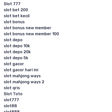
Slot 777
slot bet 200
slot bet kecil
slot bonus
slot bonus new member
slot bonus new member 100
slot depo
slot depo 10k
slot depo 20k
slot depo 5k
slot gacor
slot gacor hari ini
slot mahjong ways
slot mahjong ways 2
slot qris
Slot Toto
slot777
slot88
slot888