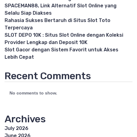
SPACEMAN88, Link Alternatif Slot Online yang
Selalu Siap Diakses
Rahasia Sukses Bertaruh di Situs Slot Toto
Terpercaya
SLOT DEPO 10K : Situs Slot Online dengan Koleksi
Provider Lengkap dan Deposit 10K
Slot Gacor dengan Sistem Favorit untuk Akses
Lebih Cepat
Recent Comments
No comments to show.
Archives
July 2026
June 2026