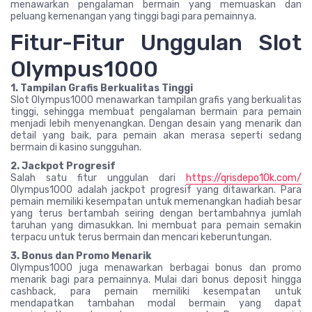
menawarkan pengalaman bermain yang memuaskan dan
peluang kemenangan yang tinggi bagi para pemainnya.
Fitur-Fitur Unggulan Slot
Olympus1000
1. Tampilan Grafis Berkualitas Tinggi
Slot Olympus1000 menawarkan tampilan grafis yang berkualitas
tinggi, sehingga membuat pengalaman bermain para pemain
menjadi lebih menyenangkan. Dengan desain yang menarik dan
detail yang baik, para pemain akan merasa seperti sedang
bermain di kasino sungguhan.
2. Jackpot Progresif
Salah satu fitur unggulan dari
https://qrisdepo10k.com/
Olympus1000 adalah jackpot progresif yang ditawarkan. Para
pemain memiliki kesempatan untuk memenangkan hadiah besar
yang terus bertambah seiring dengan bertambahnya jumlah
taruhan yang dimasukkan. Ini membuat para pemain semakin
terpacu untuk terus bermain dan mencari keberuntungan.
3. Bonus dan Promo Menarik
Olympus1000 juga menawarkan berbagai bonus dan promo
menarik bagi para pemainnya. Mulai dari bonus deposit hingga
cashback, para pemain memiliki kesempatan untuk
mendapatkan tambahan modal bermain yang dapat