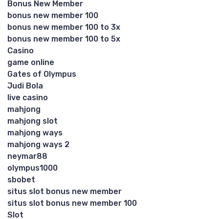
Bonus New Member
bonus new member 100
bonus new member 100 to 3x
bonus new member 100 to 5x
Casino
game online
Gates of Olympus
Judi Bola
live casino
mahjong
mahjong slot
mahjong ways
mahjong ways 2
neymar88
olympus1000
sbobet
situs slot bonus new member
situs slot bonus new member 100
Slot