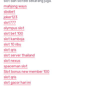
slot dan slot88 sekarang juga.
mahjong ways
sbobet
joker123
slot777
olympus slot
slot bet 100
slot kamboja
slot 10 ribu
slot qris
slot server thailand
slot nexus
spaceman slot
Slot bonus new member 100
slot qris
slot gacor hari ini