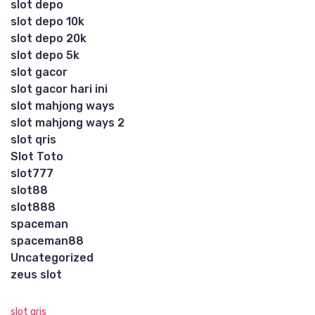
slot depo
slot depo 10k
slot depo 20k
slot depo 5k
slot gacor
slot gacor hari ini
slot mahjong ways
slot mahjong ways 2
slot qris
Slot Toto
slot777
slot88
slot888
spaceman
spaceman88
Uncategorized
zeus slot
slot qris