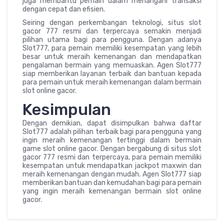
juga membantu pemain dalam menangani transaksi
dengan cepat dan efisien.
Seiring dengan perkembangan teknologi, situs slot
gacor 777 resmi dan terpercaya semakin menjadi
pilihan utama bagi para pengguna. Dengan adanya
Slot777, para pemain memiliki kesempatan yang lebih
besar untuk meraih kemenangan dan mendapatkan
pengalaman bermain yang memuaskan. Agen Slot777
siap memberikan layanan terbaik dan bantuan kepada
para pemain untuk meraih kemenangan dalam bermain
slot online gacor.
Kesimpulan
Dengan demikian, dapat disimpulkan bahwa daftar
Slot777 adalah pilihan terbaik bagi para pengguna yang
ingin meraih kemenangan tertinggi dalam bermain
game slot online gacor. Dengan bergabung di situs slot
gacor 777 resmi dan terpercaya, para pemain memiliki
kesempatan untuk mendapatkan jackpot maxwin dan
meraih kemenangan dengan mudah. Agen Slot777 siap
memberikan bantuan dan kemudahan bagi para pemain
yang ingin meraih kemenangan bermain slot online
gacor.