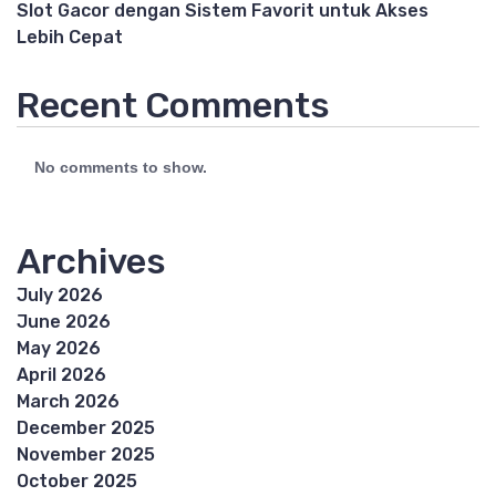
Slot Gacor dengan Sistem Favorit untuk Akses
Lebih Cepat
Recent Comments
No comments to show.
Archives
July 2026
June 2026
May 2026
April 2026
March 2026
December 2025
November 2025
October 2025