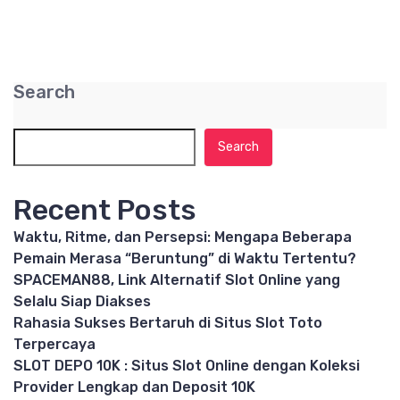
Search
Search
Recent Posts
Waktu, Ritme, dan Persepsi: Mengapa Beberapa
Pemain Merasa “Beruntung” di Waktu Tertentu?
SPACEMAN88, Link Alternatif Slot Online yang
Selalu Siap Diakses
Rahasia Sukses Bertaruh di Situs Slot Toto
Terpercaya
SLOT DEPO 10K : Situs Slot Online dengan Koleksi
Provider Lengkap dan Deposit 10K