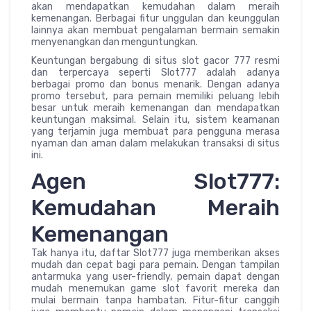
akan mendapatkan kemudahan dalam meraih
kemenangan. Berbagai fitur unggulan dan keunggulan
lainnya akan membuat pengalaman bermain semakin
menyenangkan dan menguntungkan.
Keuntungan bergabung di situs slot gacor 777 resmi
dan terpercaya seperti Slot777 adalah adanya
berbagai promo dan bonus menarik. Dengan adanya
promo tersebut, para pemain memiliki peluang lebih
besar untuk meraih kemenangan dan mendapatkan
keuntungan maksimal. Selain itu, sistem keamanan
yang terjamin juga membuat para pengguna merasa
nyaman dan aman dalam melakukan transaksi di situs
ini.
Agen Slot777:
Kemudahan Meraih
Kemenangan
Tak hanya itu, daftar Slot777 juga memberikan akses
mudah dan cepat bagi para pemain. Dengan tampilan
antarmuka yang user-friendly, pemain dapat dengan
mudah menemukan game slot favorit mereka dan
mulai bermain tanpa hambatan. Fitur-fitur canggih