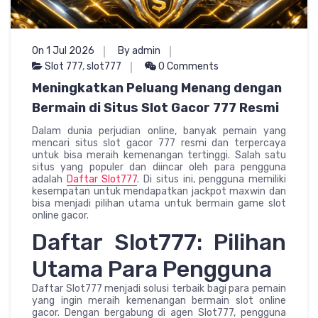
On 1 Jul 2026
By admin
Slot 777
,
slot777
0 Comments
Meningkatkan Peluang Menang dengan
Bermain di Situs Slot Gacor 777 Resmi
Dalam dunia perjudian online, banyak pemain yang
mencari situs slot gacor 777 resmi dan terpercaya
untuk bisa meraih kemenangan tertinggi. Salah satu
situs yang populer dan diincar oleh para pengguna
adalah
Daftar Slot777
. Di situs ini, pengguna memiliki
kesempatan untuk mendapatkan jackpot maxwin dan
bisa menjadi pilihan utama untuk bermain game slot
online gacor.
Daftar Slot777: Pilihan
Utama Para Pengguna
Daftar Slot777 menjadi solusi terbaik bagi para pemain
yang ingin meraih kemenangan bermain slot online
gacor. Dengan bergabung di agen Slot777, pengguna