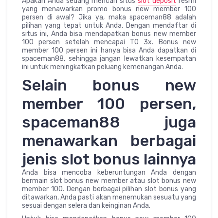
Apakah Anda sedang mencari situs
slot deposit
resmi
yang menawarkan promo bonus new member 100
persen di awal? Jika ya, maka spaceman88 adalah
pilihan yang tepat untuk Anda. Dengan mendaftar di
situs ini, Anda bisa mendapatkan bonus new member
100 persen setelah mencapai TO 3x. Bonus new
member 100 persen ini hanya bisa Anda dapatkan di
spaceman88, sehingga jangan lewatkan kesempatan
ini untuk meningkatkan peluang kemenangan Anda.
Selain bonus new
member 100 persen,
spaceman88 juga
menawarkan berbagai
jenis slot bonus lainnya
Anda bisa mencoba keberuntungan Anda dengan
bermain slot bonus new member atau slot bonus new
member 100. Dengan berbagai pilihan slot bonus yang
ditawarkan, Anda pasti akan menemukan sesuatu yang
sesuai dengan selera dan keinginan Anda.