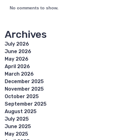
No comments to show.
Archives
July 2026
June 2026
May 2026
April 2026
March 2026
December 2025
November 2025
October 2025
September 2025
August 2025
July 2025
June 2025
May 2025