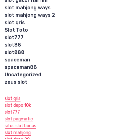
slot gacor hari ini
slot mahjong ways
slot mahjong ways 2
slot qris
Slot Toto
slot777
slot88
slot888
spaceman
spaceman88
Uncategorized
zeus slot
slot qris
slot depo 10k
slot777
slot pagmatic
situs slot bonus
slot mahjong