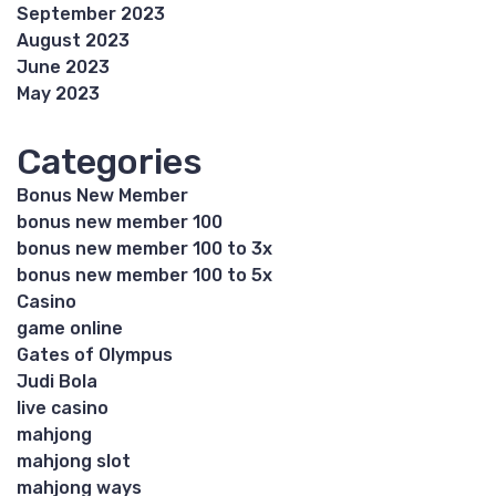
September 2023
August 2023
June 2023
May 2023
Categories
Bonus New Member
bonus new member 100
bonus new member 100 to 3x
bonus new member 100 to 5x
Casino
game online
Gates of Olympus
Judi Bola
live casino
mahjong
mahjong slot
mahjong ways