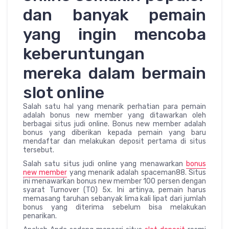
dan banyak pemain
yang ingin mencoba
keberuntungan
mereka dalam bermain
slot online
Salah satu hal yang menarik perhatian para pemain
adalah bonus new member yang ditawarkan oleh
berbagai situs judi online. Bonus new member adalah
bonus yang diberikan kepada pemain yang baru
mendaftar dan melakukan deposit pertama di situs
tersebut.
Salah satu situs judi online yang menawarkan
bonus
new member
yang menarik adalah spaceman88. Situs
ini menawarkan bonus new member 100 persen dengan
syarat Turnover (TO) 5x. Ini artinya, pemain harus
memasang taruhan sebanyak lima kali lipat dari jumlah
bonus yang diterima sebelum bisa melakukan
penarikan.