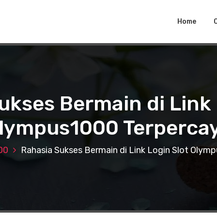
Home
ukses Bermain di Link 
lympus1000 Terperca
00
Rahasia Sukses Bermain di Link Login Slot Olym