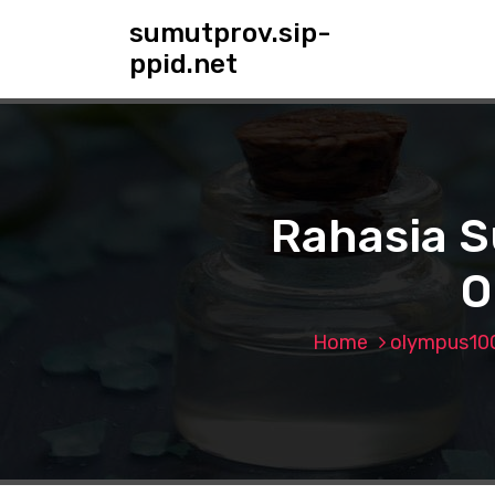
S
sumutprov.sip-
k
ppid.net
i
p
t
o
c
o
n
Rahasia S
t
e
O
n
t
Home
olympus10