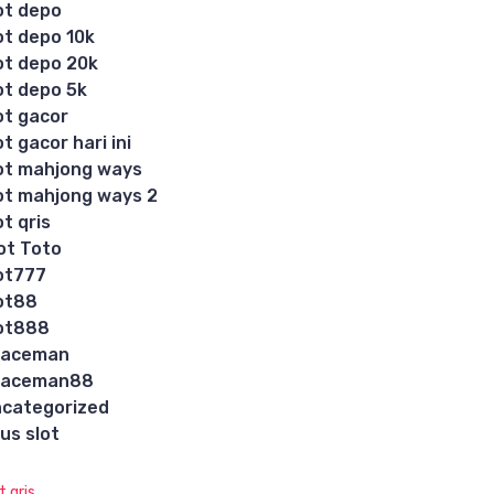
ot depo
ot depo 10k
ot depo 20k
ot depo 5k
ot gacor
ot gacor hari ini
ot mahjong ways
ot mahjong ways 2
ot qris
ot Toto
ot777
ot88
ot888
paceman
paceman88
categorized
us slot
t qris