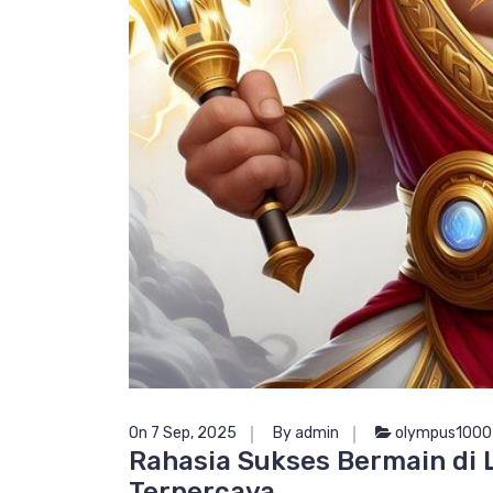
On 7 Sep, 2025
By admin
olympus1000
Rahasia Sukses Bermain di 
Terpercaya