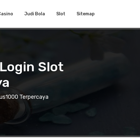
Casino
Judi Bola
Slot
Sitemap
Login Slot
ya
pus1000 Terpercaya