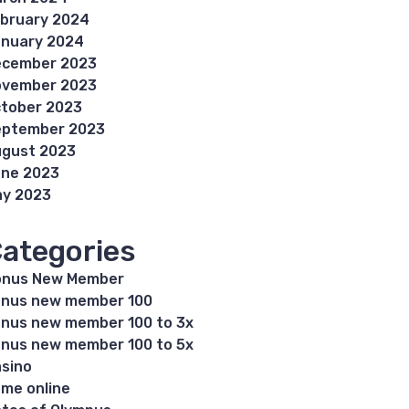
bruary 2024
nuary 2024
ecember 2023
ovember 2023
tober 2023
eptember 2023
gust 2023
ne 2023
y 2023
ategories
onus New Member
nus new member 100
nus new member 100 to 3x
nus new member 100 to 5x
sino
me online