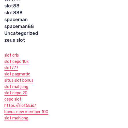
slot88
slot888
spaceman
spaceman88
Uncategorized
zeus slot
slot qris
slot depo 10k
slot777
slot pagmatic
situs slot bonus
slot mahjong
slot depo 20
depo slot
https://slot5k.id/
bonus new member 100
slot mahjong