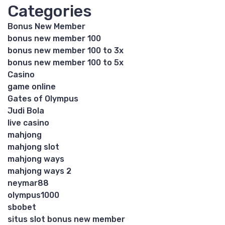
Categories
Bonus New Member
bonus new member 100
bonus new member 100 to 3x
bonus new member 100 to 5x
Casino
game online
Gates of Olympus
Judi Bola
live casino
mahjong
mahjong slot
mahjong ways
mahjong ways 2
neymar88
olympus1000
sbobet
situs slot bonus new member