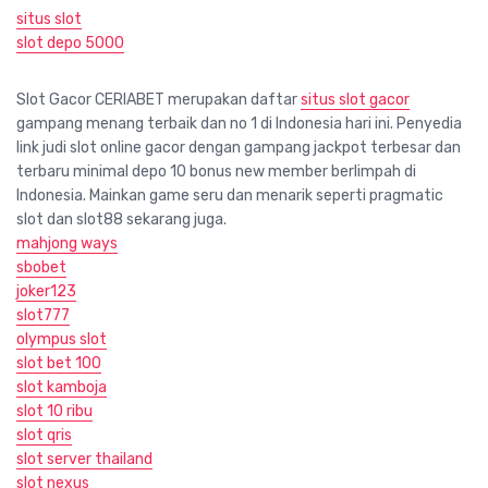
situs slot
slot depo 5000
Slot Gacor CERIABET merupakan daftar
situs slot gacor
gampang menang terbaik dan no 1 di Indonesia hari ini. Penyedia
link judi slot online gacor dengan gampang jackpot terbesar dan
terbaru minimal depo 10 bonus new member berlimpah di
Indonesia. Mainkan game seru dan menarik seperti pragmatic
slot dan slot88 sekarang juga.
mahjong ways
sbobet
joker123
slot777
olympus slot
slot bet 100
slot kamboja
slot 10 ribu
slot qris
slot server thailand
slot nexus