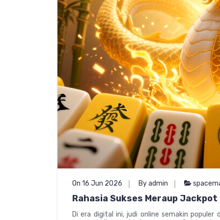
On 16 Jun 2026
By admin
spacem
Rahasia Sukses Meraup Jackpot
Di era digital ini, judi online semakin popul