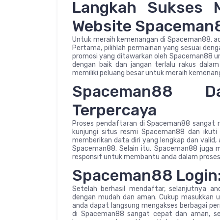
Langkah Sukses 
Website Spaceman
Untuk meraih kemenangan di Spaceman88, ada 
Pertama, pilihlah permainan yang sesuai deng
promosi yang ditawarkan oleh Spaceman88 un
dengan baik dan jangan terlalu rakus dalam
memiliki peluang besar untuk meraih kemena
Spaceman88 D
Terpercaya
Proses pendaftaran di Spaceman88 sangat m
kunjungi situs resmi Spaceman88 dan ikuti
memberikan data diri yang lengkap dan valid,
Spaceman88. Selain itu, Spaceman88 juga 
responsif untuk membantu anda dalam proses p
Spaceman88 Login:
Setelah berhasil mendaftar, selanjutnya 
dengan mudah dan aman. Cukup masukkan us
anda dapat langsung mengakses berbagai per
di Spaceman88 sangat cepat dan aman, se