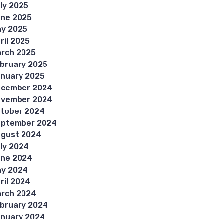
ly 2025
ne 2025
y 2025
ril 2025
rch 2025
bruary 2025
nuary 2025
ecember 2024
ovember 2024
tober 2024
eptember 2024
gust 2024
ly 2024
ne 2024
y 2024
ril 2024
rch 2024
bruary 2024
nuary 2024