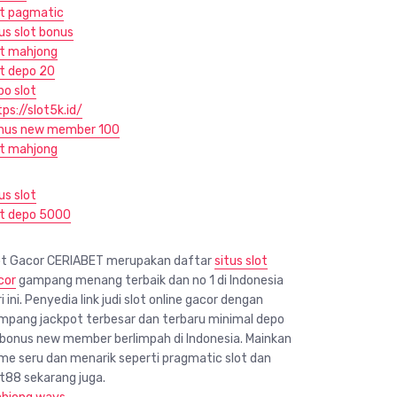
ot pagmatic
tus slot bonus
ot mahjong
ot depo 20
po slot
ps://slot5k.id/
nus new member 100
ot mahjong
us slot
ot depo 5000
ot Gacor CERIABET merupakan daftar
situs slot
cor
gampang menang terbaik dan no 1 di Indonesia
i ini. Penyedia link judi slot online gacor dengan
mpang jackpot terbesar dan terbaru minimal depo
 bonus new member berlimpah di Indonesia. Mainkan
me seru dan menarik seperti pragmatic slot dan
ot88 sekarang juga.