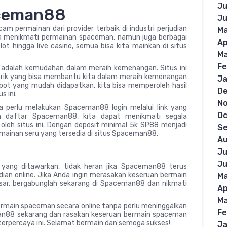
Ju
aceman88
Ju
permainan dari provider terbaik di industri perjudian
Ma
isa menikmati permainan spaceman, namun juga berbagai
Ap
lot hingga live casino, semua bisa kita mainkan di situs
Ma
Fe
8 adalah kemudahan dalam meraih kemenangan. Situs ini
rik yang bisa membantu kita dalam meraih kemenangan
Ja
pot yang mudah didapatkan, kita bisa memperoleh hasil
D
 ini.
N
 perlu melakukan Spaceman88 login melalui link yang
Oc
an daftar Spaceman88, kita dapat menikmati segala
leh situs ini. Dengan deposit minimal 5k SP88 menjadi
S
ermainan seru yang tersedia di situs Spaceman88.
Au
Ju
Ju
ang ditawarkan, tidak heran jika Spaceman88 terus
udian online. Jika Anda ingin merasakan keseruan bermain
Ma
ar, bergabunglah sekarang di Spaceman88 dan nikmati
Ap
Ma
ermain spaceman secara online tanpa perlu meninggalkan
Fe
man88 sekarang dan rasakan keseruan bermain spaceman
 terpercaya ini. Selamat bermain dan semoga sukses!
Ja