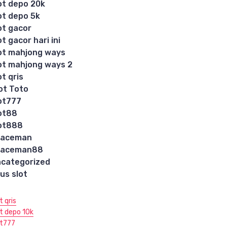
ot depo 20k
ot depo 5k
ot gacor
ot gacor hari ini
ot mahjong ways
ot mahjong ways 2
ot qris
ot Toto
ot777
ot88
ot888
paceman
paceman88
categorized
us slot
t qris
ot depo 10k
ot777