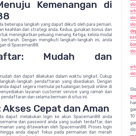
Menuju Kemenangan di
sl
si
88
sl
beberapa langkah yang dapat diikuti oleh para pemain.
sl
an keahlian dan strategi anda. Kedua, gunakan bonus dan
de
tuk meningkatkan peluang menang. Ketiga, kelola modal
htt
 bertaruh. Dengan mengikuti langkah-langkah ini, anda
bo
ngan di Spaceman88.
sl
aftar: Mudah dan
sit
sl
udah dan dapat dilakukan dalam waktu singkat. Cukup
 langkah-langkah pendaftaran yang disediakan. Dengan
 anda dapat segera memulai petualangan berjudi online di
Sl
menyediakan layanan customer service yang ramah dan
ga
endaftaran dan selama bermain di situs ini.
har
 Akses Cepat dan Aman
ga
10
anda dapat melakukan login ke akun Spaceman88 anda
ername dan password anda yang sudah terdaftar, dan
ga
mainan yang ditawarkan oleh Spaceman88. Proses login
sl
hingga anda dapat fokus pada permainan dan meraih