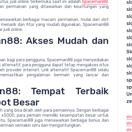
itus judi online terkemuka saat ini adalah
Spaceman88
,
sl
an permainan yang ditawarkan dan keuntungan yang
sl
sl
menawarkan berbagai macam permainan, mulai dari slot
sl
ng menarik dan fitur yang mudah digunakan, Spaceman88
 judi online.
sl
sl
an88: Akses Mudah dan
sl
Sl
sl
an bagi para pengguna, Spaceman88 juga menyediakan
nk alternatif, para pengguna dapat tetap mengakses situs
sl
h provider internet. Link alternatif Spaceman88 selalu
sl
 memastikan pengalaman bermain yang lancar dan
s
s
n88: Tempat Terbaik
Un
pot Besar
ze
yang bisa diraih oleh para pemainnya. Dengan berbagai
ga x5000, para pemain memiliki kesempatan besar untuk
slo
in itu, Spaceman88 juga menawarkan berbagai bonus dan
sl
ermain semakin seru dan menguntungkan.
sl