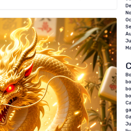
D
N
Oc
S
Au
Ju
Ma
C
B
bo
bo
bo
Ca
ga
Ga
Ju
li