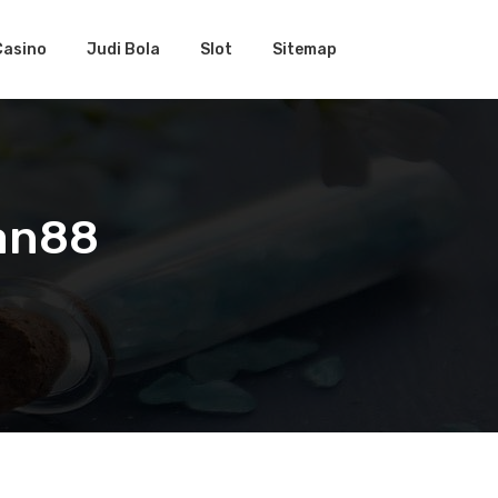
Casino
Judi Bola
Slot
Sitemap
an88