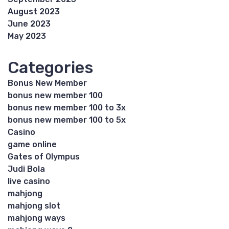
August 2023
June 2023
May 2023
Categories
Bonus New Member
bonus new member 100
bonus new member 100 to 3x
bonus new member 100 to 5x
Casino
game online
Gates of Olympus
Judi Bola
live casino
mahjong
mahjong slot
mahjong ways