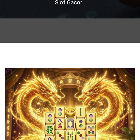
Slot Gacor