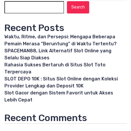
Search
Recent Posts
Waktu, Ritme, dan Persepsi: Mengapa Beberapa
Pemain Merasa “Beruntung” di Waktu Tertentu?
SPACEMAN88, Link Alternatif Slot Online yang
Selalu Siap Diakses
Rahasia Sukses Bertaruh di Situs Slot Toto
Terpercaya
SLOT DEPO 10K : Situs Slot Online dengan Koleksi
Provider Lengkap dan Deposit 10K
Slot Gacor dengan Sistem Favorit untuk Akses
Lebih Cepat
Recent Comments