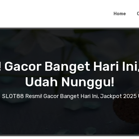
Home
 Gacor Banget Hari Ini
Udah Nunggu!
SLOT88 Resmi! Gacor Banget Hari Ini, Jackpot 2025