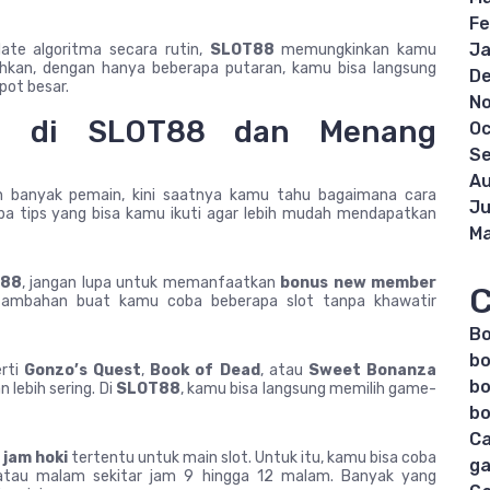
Fe
Ja
ate algoritma secara rutin,
SLOT88
memungkinkan kamu
hkan, dengan hanya beberapa putaran, kamu bisa langsung
D
pot besar.
N
n di SLOT88 dan Menang
Oc
S
Au
an banyak pemain, kini saatnya kamu tahu bagaimana cara
Ju
apa tips yang bisa kamu ikuti agar lebih mudah mendapatkan
Ma
T88
, jangan lupa untuk memanfaatkan
bonus new member
C
l tambahan buat kamu coba beberapa slot tanpa khawatir
B
bo
erti
Gonzo’s Quest
,
Book of Dead
, atau
Sweet Bonanza
bo
lebih sering. Di
SLOT88
, kamu bisa langsung memilih game-
bo
Ca
a
jam hoki
tertentu untuk main slot. Untuk itu, kamu bisa coba
ga
 atau malam sekitar jam 9 hingga 12 malam. Banyak yang