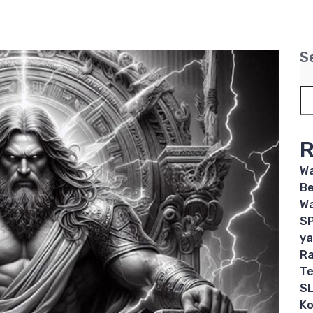
S
R
Wa
Be
Wa
SP
ya
Ra
Te
SL
Ko