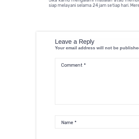
Jika kamu mengalami masalah atau memb
siap melayani selama 24 jam setiap hari. M
Leave a Reply
Your email address will not be publishe
Comment
*
Name
*