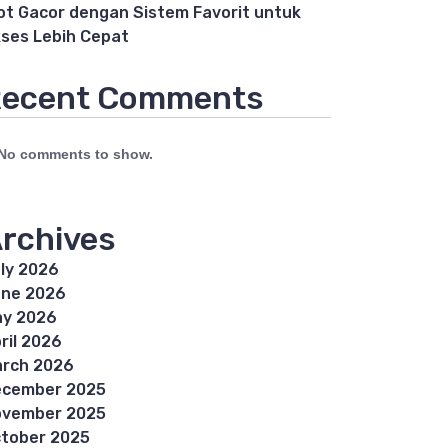
ot Gacor dengan Sistem Favorit untuk
ses Lebih Cepat
ecent Comments
No comments to show.
rchives
ly 2026
ne 2026
y 2026
ril 2026
rch 2026
ecember 2025
ovember 2025
tober 2025