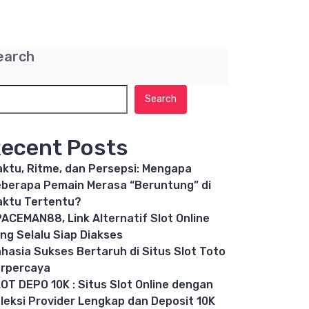
earch
Search
ecent Posts
ktu, Ritme, dan Persepsi: Mengapa
berapa Pemain Merasa “Beruntung” di
ktu Tertentu?
ACEMAN88, Link Alternatif Slot Online
ng Selalu Siap Diakses
hasia Sukses Bertaruh di Situs Slot Toto
rpercaya
OT DEPO 10K : Situs Slot Online dengan
leksi Provider Lengkap dan Deposit 10K