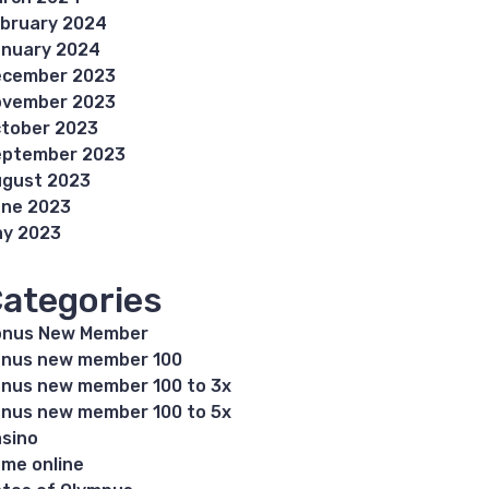
bruary 2024
nuary 2024
ecember 2023
ovember 2023
tober 2023
eptember 2023
gust 2023
ne 2023
y 2023
ategories
onus New Member
nus new member 100
nus new member 100 to 3x
nus new member 100 to 5x
sino
me online