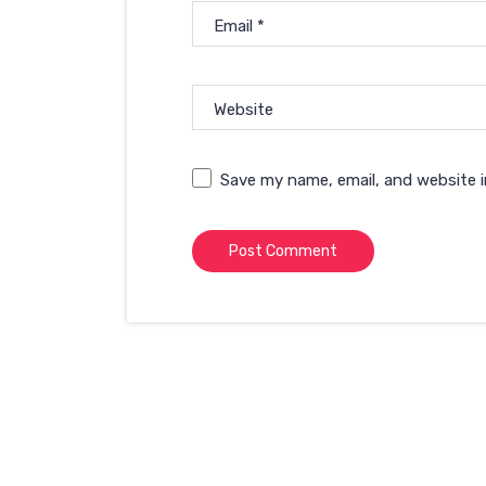
Email
*
Website
Save my name, email, and website i