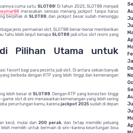
S
wabannya cuma satu:
SLOT88
! Di tahun 2025, SLOT88 menjadi
Au
neymar88
merasakan sensasi menang jackpot tanpa harus
ng berpihak di
SLOT88
, dan jackpot besar sudah menunggu
Ju
Ju
erbagai jenis permainan slot, SLOT88 benar-benar memberikan
Ma
u tahu lebih lanjut kenapa
SLOT88
jadi situs slot resmi yang
Ap
Ma
i Pilihan Utama untuk
Fe
Ja
D
si favorit bagi para pecinta judi slot. Di antara sekian banyak
N
ang berbeda dengan RTP yang lebih tinggi dan kemenangan
Oc
S
g lebih besar di
SLOT88
. Dengan RTP yang konsisten tinggi
Au
e-game slot di sini menawarkan kemenangan yang lebih sering
Ju
encoba peruntungan kamu, karena
jackpot 2025
sudah di depan
Ju
Ma
n kecil, mulai dari
200 perak
, dan tetap memiliki peluang
Ap
lebih memilih untuk bermain di sini—karena keuntungan bisa
Ma