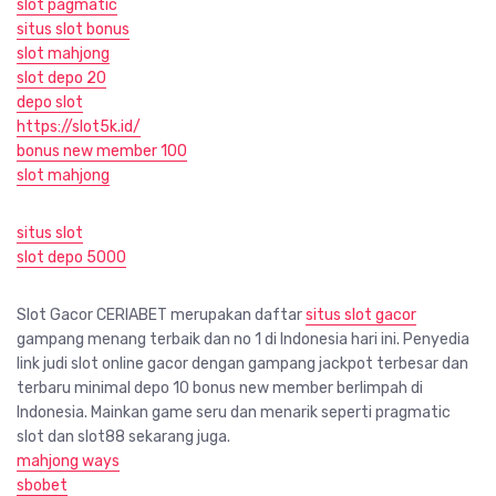
slot pagmatic
situs slot bonus
slot mahjong
slot depo 20
depo slot
https://slot5k.id/
bonus new member 100
slot mahjong
situs slot
slot depo 5000
Slot Gacor CERIABET merupakan daftar
situs slot gacor
gampang menang terbaik dan no 1 di Indonesia hari ini. Penyedia
link judi slot online gacor dengan gampang jackpot terbesar dan
terbaru minimal depo 10 bonus new member berlimpah di
Indonesia. Mainkan game seru dan menarik seperti pragmatic
slot dan slot88 sekarang juga.
mahjong ways
sbobet