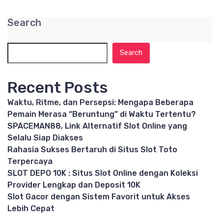
Search
Search
Recent Posts
Waktu, Ritme, dan Persepsi: Mengapa Beberapa
Pemain Merasa “Beruntung” di Waktu Tertentu?
SPACEMAN88, Link Alternatif Slot Online yang
Selalu Siap Diakses
Rahasia Sukses Bertaruh di Situs Slot Toto
Terpercaya
SLOT DEPO 10K : Situs Slot Online dengan Koleksi
Provider Lengkap dan Deposit 10K
Slot Gacor dengan Sistem Favorit untuk Akses
Lebih Cepat