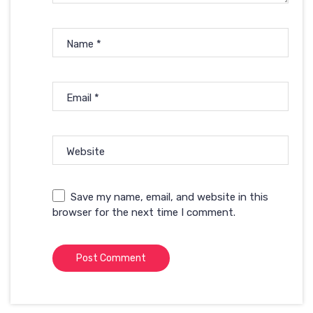
Name
*
Email
*
Website
Save my name, email, and website in this
browser for the next time I comment.