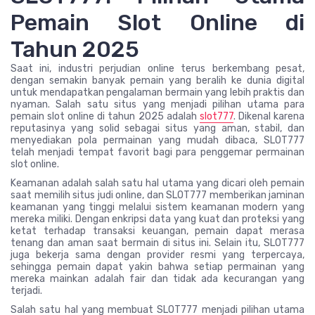
Pemain Slot Online di
Tahun 2025
Saat ini, industri perjudian online terus berkembang pesat,
dengan semakin banyak pemain yang beralih ke dunia digital
untuk mendapatkan pengalaman bermain yang lebih praktis dan
nyaman. Salah satu situs yang menjadi pilihan utama para
pemain slot online di tahun 2025 adalah
slot777
. Dikenal karena
reputasinya yang solid sebagai situs yang aman, stabil, dan
menyediakan pola permainan yang mudah dibaca, SLOT777
telah menjadi tempat favorit bagi para penggemar permainan
slot online.
Keamanan adalah salah satu hal utama yang dicari oleh pemain
saat memilih situs judi online, dan SLOT777 memberikan jaminan
keamanan yang tinggi melalui sistem keamanan modern yang
mereka miliki. Dengan enkripsi data yang kuat dan proteksi yang
ketat terhadap transaksi keuangan, pemain dapat merasa
tenang dan aman saat bermain di situs ini. Selain itu, SLOT777
juga bekerja sama dengan provider resmi yang terpercaya,
sehingga pemain dapat yakin bahwa setiap permainan yang
mereka mainkan adalah fair dan tidak ada kecurangan yang
terjadi.
Salah satu hal yang membuat SLOT777 menjadi pilihan utama