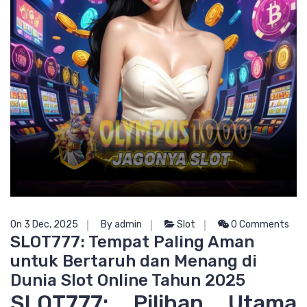
On 3 Dec, 2025
By admin
Slot
0 Comments
SLOT777: Tempat Paling Aman
untuk Bertaruh dan Menang di
Dunia Slot Online Tahun 2025
SLOT777: Pilihan Utama