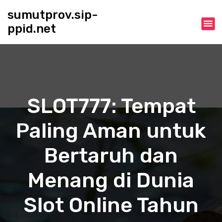
S
sumutprov.sip-
k
ppid.net
i
p
t
o
c
o
n
SLOT777: Tempat
t
e
Paling Aman untuk
n
t
Bertaruh dan
Menang di Dunia
Slot Online Tahun