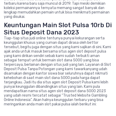
terbaru karena baru saja muncul di 2019. Tapi meski demikian
koleksi permainannya ternyata memang sangat banyak dan
lengkap memudahkan pemain untuk bisa menikmati permainan
yang disukai.
Keuntungan Main Slot Pulsa 10rb Di
Situs Deposit Dana 2023
Tiap-tiap situs judi online tentunya punyai kekurangan serta
keunggulan khusus yang cuman dapat dirasa oleh bettor
tersebut, begitu juga dengan situs yang kami sajikan di sini. Kami
ajak anda untuk masuk bersama situs agen slot deposit pulsa
yang kami dirikan sendiri sebab kami sudah terbukti aman
sebagai tempat untuk bermain slot dana 5000 yang bisa
terpercaya, berlainan dengan situs judi yang lain. Layanan di Slot
Deposit Pulsa Tanpa Potongan yang kami tawarkanyang udah
disamakan dengan kantor siswa biar seluruhnya dapat nikmati
kehebohan di saat main slot dana 5000 pada harga dapat
terjangkau. Jadi itu dia situs agen slot Deposit Pulsa kami lebih
punyai keunggulan dibandingkan situs yang lain. Kami pula
mendapatkan nama situs agen slot deposit dana 5000 2023
yang udah resmi tercatat sebagai “Trusted Website Gambling
Online Indonesia”. Akan halnya keunggulan terbaru yang bisa
meringankan anda main slot pakai pulsa ialah berikut ini: