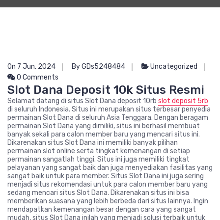
On 7 Jun, 2024
By GDs5248484
Uncategorized
0 Comments
Slot Dana Deposit 10k Situs Resmi
Selamat datang di situs Slot Dana deposit 10rb
slot deposit 5rb
di seluruh Indonesia. Situs ini merupakan situs terbesar penyedia
permainan Slot Dana di seluruh Asia Tenggara. Dengan beragam
permainan Slot Dana yang dimiliki, situs ini berhasil membuat
banyak sekali para calon member baru yang mencari situs ini.
Dikarenakan situs Slot Dana ini memiliki banyak pilihan
permainan slot online serta tingkat kemenangan di setiap
permainan sangatlah tinggi. Situs ini juga memiliki tingkat
pelayanan yang sangat baik dan juga menyediakan fasilitas yang
sangat baik untuk para member. Situs Slot Dana ini juga sering
menjadi situs rekomendasi untuk para calon member baru yang
sedang mencari situs Slot Dana. Dikarenakan situs ini bisa
memberikan suasana yang lebih berbeda dari situs lainnya. Ingin
mendapatkan kemenangan besar dengan cara yang sangat
mudah, situs Slot Dana inilah yang menjadi solusi terbaik untuk