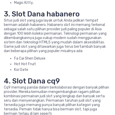
Magic Kitty,
3. Slot Dana habanero
Situs judi slot yang juga layak untuk Anda jadikan tempat
bermain adalah habanero. Habanero slot ini memang terkenal
sebagai salah satu pilihan provider judi paling populer di Asia
dengan 100 lebih koleksi permainan. Teknologi permainan yang
dikembangkannya juga cukup modern sudah menggunakan
sistem dan teknologi HTML5 yang mudah dalam aksesibilitas.
Game judi slot yang ditawarkan juga terus bertambah banyak
dan beberapa pilihan yang populer misalnya ada:
Fa Cai Shen Deluxe
Hot Hot Fruit
Koi Gate
4. Slot Dana cq9
Cq9 memang pandai dalam berkolaborasi dengan banyak pilihan
provider. Mereka kemudian mengembangkan ragam pilihan
kombinasi permainan judi slot yang lengkap dan banyak serta
seru dan menyenangkan. Permainan taruhan judi slot yang
tersedia juga memang punya banyak pilihan kategori yang
tersedia. Pemain tidak hanya bisa bermain slot, tapi juga
bermain terlaju di lain seperti: