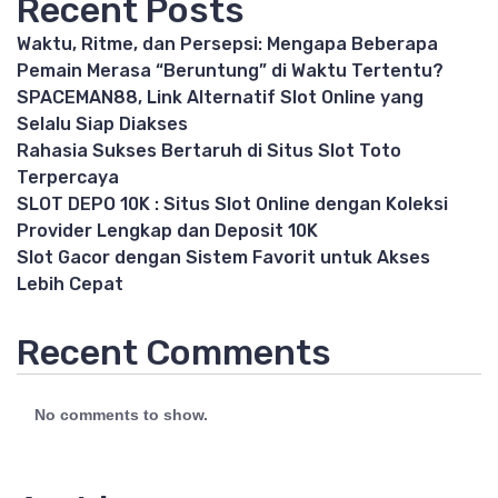
Recent Posts
Waktu, Ritme, dan Persepsi: Mengapa Beberapa
Pemain Merasa “Beruntung” di Waktu Tertentu?
SPACEMAN88, Link Alternatif Slot Online yang
Selalu Siap Diakses
Rahasia Sukses Bertaruh di Situs Slot Toto
Terpercaya
SLOT DEPO 10K : Situs Slot Online dengan Koleksi
Provider Lengkap dan Deposit 10K
Slot Gacor dengan Sistem Favorit untuk Akses
Lebih Cepat
Recent Comments
No comments to show.