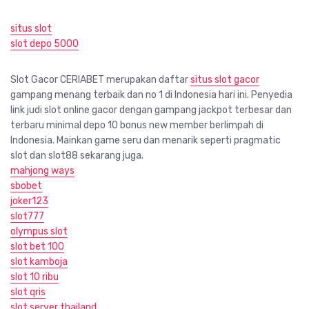
situs slot
slot depo 5000
Slot Gacor CERIABET merupakan daftar
situs slot gacor
gampang menang terbaik dan no 1 di Indonesia hari ini. Penyedia
link judi slot online gacor dengan gampang jackpot terbesar dan
terbaru minimal depo 10 bonus new member berlimpah di
Indonesia. Mainkan game seru dan menarik seperti pragmatic
slot dan slot88 sekarang juga.
mahjong ways
sbobet
joker123
slot777
olympus slot
slot bet 100
slot kamboja
slot 10 ribu
slot qris
slot server thailand