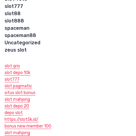
slot777
slot88
slot888
spaceman
spaceman88
Uncategorized
zeus slot
slot qris
slot depo 10k
slot777
slot pagmatic
situs slot bonus
slot mahjong
slot depo 20
depo slot
https://slot5k.id/
bonus new member 100
slot mahjong