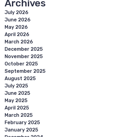
Archives
July 2026
June 2026
May 2026
April 2026
March 2026
December 2025
November 2025
October 2025
September 2025
August 2025
July 2025
June 2025
May 2025
April 2025
March 2025
February 2025
January 2025