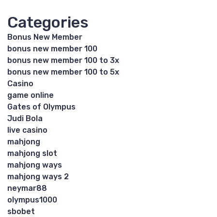
Categories
Bonus New Member
bonus new member 100
bonus new member 100 to 3x
bonus new member 100 to 5x
Casino
game online
Gates of Olympus
Judi Bola
live casino
mahjong
mahjong slot
mahjong ways
mahjong ways 2
neymar88
olympus1000
sbobet