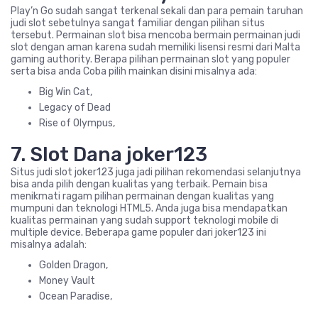
Play’n Go sudah sangat terkenal sekali dan para pemain taruhan
judi slot sebetulnya sangat familiar dengan pilihan situs
tersebut. Permainan slot bisa mencoba bermain permainan judi
slot dengan aman karena sudah memiliki lisensi resmi dari Malta
gaming authority. Berapa pilihan permainan slot yang populer
serta bisa anda Coba pilih mainkan disini misalnya ada:
Big Win Cat,
Legacy of Dead
Rise of Olympus,
7. Slot Dana joker123
Situs judi slot joker123 juga jadi pilihan rekomendasi selanjutnya
bisa anda pilih dengan kualitas yang terbaik. Pemain bisa
menikmati ragam pilihan permainan dengan kualitas yang
mumpuni dan teknologi HTML5. Anda juga bisa mendapatkan
kualitas permainan yang sudah support teknologi mobile di
multiple device. Beberapa game populer dari joker123 ini
misalnya adalah:
Golden Dragon,
Money Vault
Ocean Paradise,