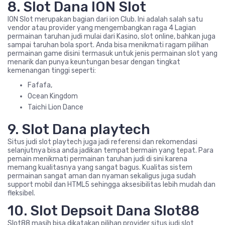
8. Slot Dana ION Slot
ION Slot merupakan bagian dari ion Club. Ini adalah salah satu
vendor atau provider yang mengembangkan raga 4 Lagian
permainan taruhan judi mulai dari Kasino, slot online, bahkan juga
sampai taruhan bola sport. Anda bisa menikmati ragam pilihan
permainan game disini termasuk untuk jenis permainan slot yang
menarik dan punya keuntungan besar dengan tingkat
kemenangan tinggi seperti:
Fafafa,
Ocean Kingdom
Taichi Lion Dance
9. Slot Dana playtech
Situs judi slot playtech juga jadi referensi dan rekomendasi
selanjutnya bisa anda jadikan tempat bermain yang tepat. Para
pemain menikmati permainan taruhan judi di sini karena
memang kualitasnya yang sangat bagus. Kualitas sistem
permainan sangat aman dan nyaman sekaligus juga sudah
support mobil dan HTML5 sehingga aksesibilitas lebih mudah dan
fleksibel.
10. Slot Depsoit Dana Slot88
Slot88 masih bisa dikatakan pilihan provider situs judi slot