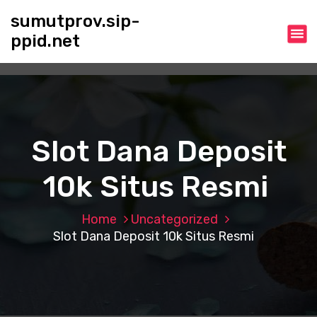
S
sumutprov.sip-
k
ppid.net
i
p
t
o
c
o
n
Slot Dana Deposit
t
e
10k Situs Resmi
n
t
Home
Uncategorized
Slot Dana Deposit 10k Situs Resmi