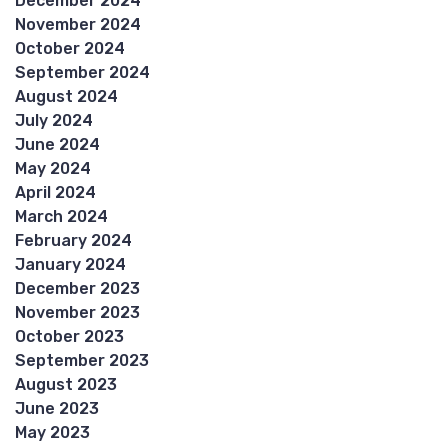
December 2024
November 2024
October 2024
September 2024
August 2024
July 2024
June 2024
May 2024
April 2024
March 2024
February 2024
January 2024
December 2023
November 2023
October 2023
September 2023
August 2023
June 2023
May 2023