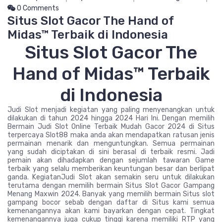
0 Comments
Situs Slot Gacor The Hand of
Midas™ Terbaik di Indonesia
Situs Slot Gacor The
Hand of Midas™ Terbaik
di Indonesia
Judi Slot menjadi kegiatan yang paling menyenangkan untuk
dilakukan di tahun 2024 hingga 2024 Hari Ini. Dengan memilih
Bermain Judi Slot Online Terbaik Mudah Gacor 2024 di Situs
terpercaya Slot88 maka anda akan mendapatkan ratusan jenis
permainan menarik dan menguntungkan. Semua permainan
yang sudah diciptakan di sini berasal di terbaik resmi. Jadi
pemain akan dihadapkan dengan sejumlah tawaran Game
terbaik yang selalu memberikan keuntungan besar dan berlipat
ganda. KegiatanJudi Slot akan semakin seru untuk dilakukan
terutama dengan memilih bermain Situs Slot Gacor Gampang
Menang Maxwin 2024. Banyak yang memilih bermain Situs slot
gampang bocor sebab dengan daftar di Situs kami semua
kemenangannya akan kami bayarkan dengan cepat. Tingkat
kemenangannya juga cukup tinggi karena memiliki RTP yang