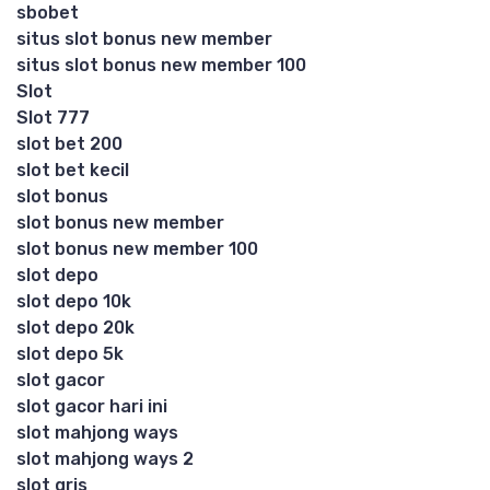
sbobet
situs slot bonus new member
situs slot bonus new member 100
Slot
Slot 777
slot bet 200
slot bet kecil
slot bonus
slot bonus new member
slot bonus new member 100
slot depo
slot depo 10k
slot depo 20k
slot depo 5k
slot gacor
slot gacor hari ini
slot mahjong ways
slot mahjong ways 2
slot qris