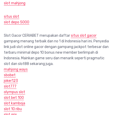
slot mahjong
situs slot
slot depo 5000
Slot Gacor CERIABET merupakan daftar
situs slot gacor
gampang menang terbaik dan no 1 di Indonesia hari ini. Penyedia
link judi slot online gacor dengan gampang jackpot terbesar dan
terbaru minimal depo 10 bonus new member berlimpah di
Indonesia. Mainkan game seru dan menarik seperti pragmatic
slot dan slot88 sekarang juga.
mahjong ways
sbobet
joker123
slot777
olympus slot
slot bet 100
slot kamboja
slot 10 ribu
slot qris