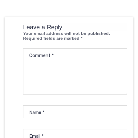
Leave a Reply
Your email address will not be published.
Required fields are marked
*
Comment
*
Name
*
Email
*