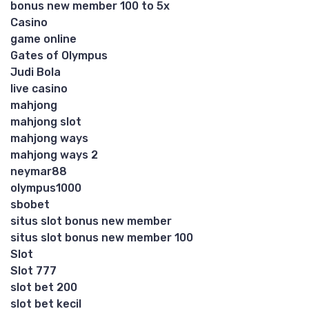
bonus new member 100 to 5x
Casino
game online
Gates of Olympus
Judi Bola
live casino
mahjong
mahjong slot
mahjong ways
mahjong ways 2
neymar88
olympus1000
sbobet
situs slot bonus new member
situs slot bonus new member 100
Slot
Slot 777
slot bet 200
slot bet kecil