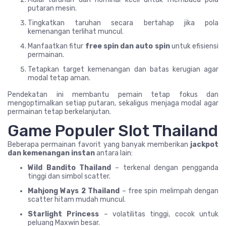
putaran mesin.
Tingkatkan taruhan secara bertahap jika pola
kemenangan terlihat muncul.
Manfaatkan fitur
free spin dan auto spin
untuk efisiensi
permainan.
Tetapkan target kemenangan dan batas kerugian agar
modal tetap aman.
Pendekatan ini membantu pemain tetap fokus dan
mengoptimalkan setiap putaran, sekaligus menjaga modal agar
permainan tetap berkelanjutan.
Game Populer Slot Thailand
Beberapa permainan favorit yang banyak memberikan
jackpot
dan kemenangan instan
antara lain:
Wild Bandito Thailand
– terkenal dengan pengganda
tinggi dan simbol scatter.
Mahjong Ways 2 Thailand
– free spin melimpah dengan
scatter hitam mudah muncul.
Starlight Princess
– volatilitas tinggi, cocok untuk
peluang Maxwin besar.