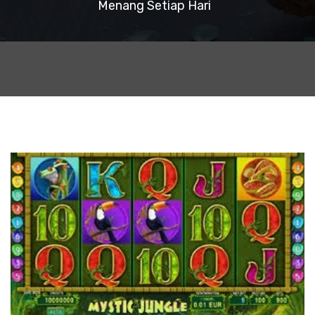
Menang Setiap Hari