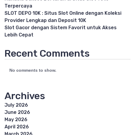
Terpercaya
SLOT DEPO 10K : Situs Slot Online dengan Koleksi
Provider Lengkap dan Deposit 10K
Slot Gacor dengan Sistem Favorit untuk Akses
Lebih Cepat
Recent Comments
No comments to show.
Archives
July 2026
June 2026
May 2026
April 2026
March 2026