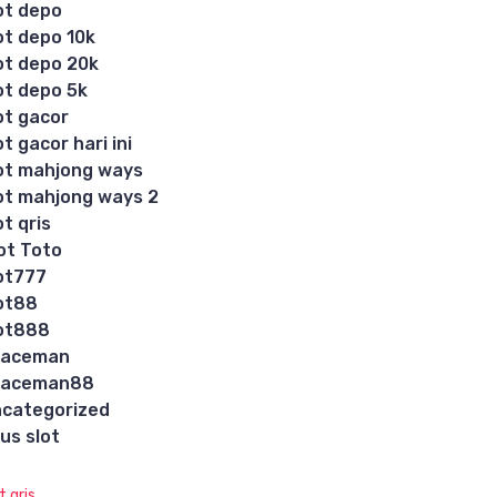
ot depo
ot depo 10k
ot depo 20k
ot depo 5k
ot gacor
ot gacor hari ini
ot mahjong ways
ot mahjong ways 2
ot qris
ot Toto
ot777
ot88
ot888
paceman
paceman88
categorized
us slot
t qris