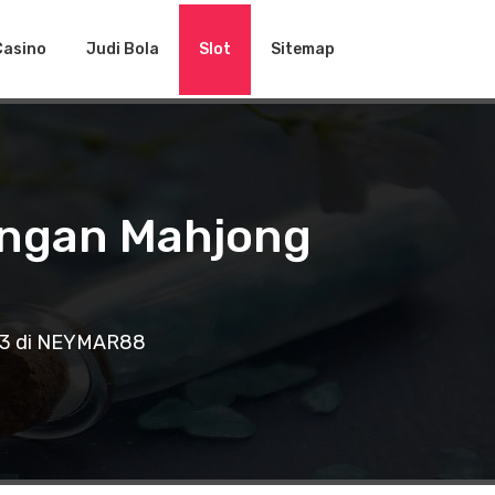
Casino
Judi Bola
Slot
Sitemap
angan Mahjong
s 3 di NEYMAR88