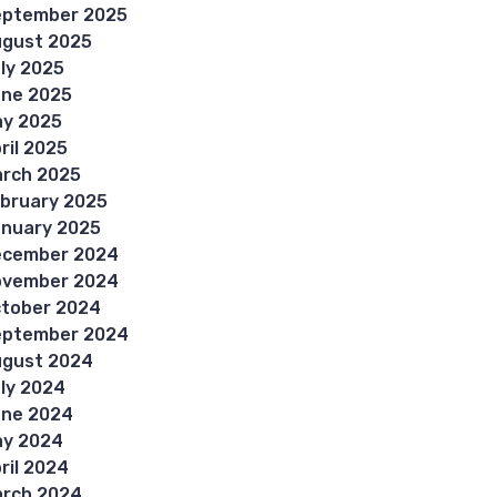
eptember 2025
gust 2025
ly 2025
ne 2025
y 2025
ril 2025
rch 2025
bruary 2025
nuary 2025
ecember 2024
ovember 2024
tober 2024
eptember 2024
gust 2024
ly 2024
ne 2024
y 2024
ril 2024
rch 2024