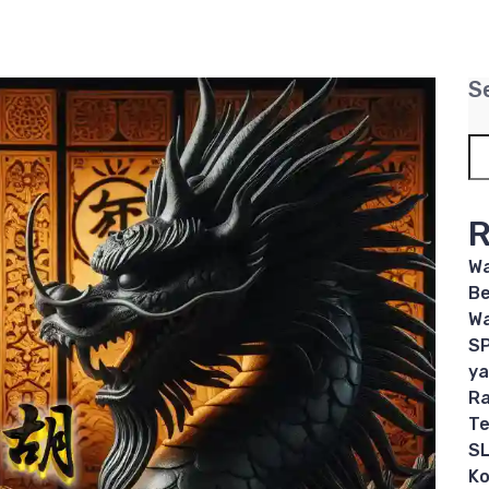
S
R
Wa
Be
Wa
SP
ya
Ra
Te
SL
Ko