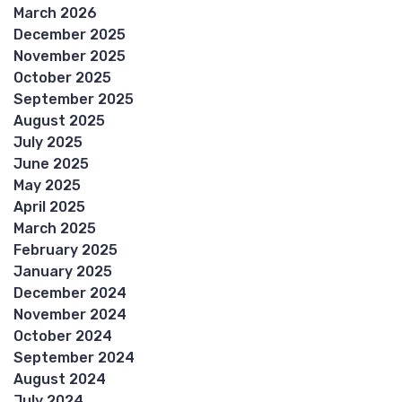
March 2026
December 2025
November 2025
October 2025
September 2025
August 2025
July 2025
June 2025
May 2025
April 2025
March 2025
February 2025
January 2025
December 2024
November 2024
October 2024
September 2024
August 2024
July 2024