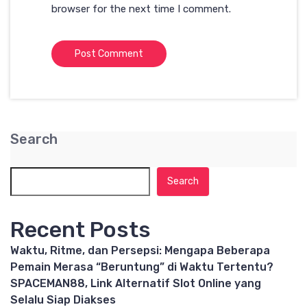
browser for the next time I comment.
Search
Search
Recent Posts
Waktu, Ritme, dan Persepsi: Mengapa Beberapa
Pemain Merasa “Beruntung” di Waktu Tertentu?
SPACEMAN88, Link Alternatif Slot Online yang
Selalu Siap Diakses