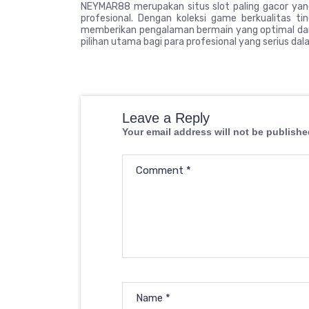
NEYMAR88 merupakan situs slot paling gacor ya
profesional. Dengan koleksi game berkualitas tin
memberikan pengalaman bermain yang optimal dan 
pilihan utama bagi para profesional yang serius dala
Leave a Reply
Your email address will not be publishe
Comment
*
Name
*