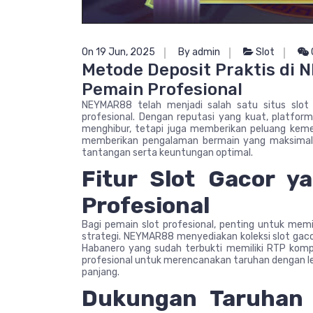
On 19 Jun, 2025
By admin
Slot
Metode Deposit Praktis di
Pemain Profesional
NEYMAR88 telah menjadi salah satu situs slot 
profesional. Dengan reputasi yang kuat, platfor
menghibur, tetapi juga memberikan peluang kem
memberikan pengalaman bermain yang maksimal
tantangan serta keuntungan optimal.
Fitur Slot Gacor y
Profesional
Bagi pemain slot profesional, penting untuk memi
strategi. NEYMAR88 menyediakan koleksi slot gaco
Habanero yang sudah terbukti memiliki RTP komp
profesional untuk merencanakan taruhan dengan 
panjang.
Dukungan Taruhan 