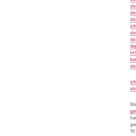
sl
sl
sl
si
sl
sl
de
htt
bo
sl
sit
sl
Sl
ga
har
ga
10