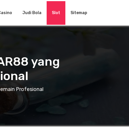
Casino
Judi Bola
Slot
Sitemap
MAR88 yang
ional
emain Profesional