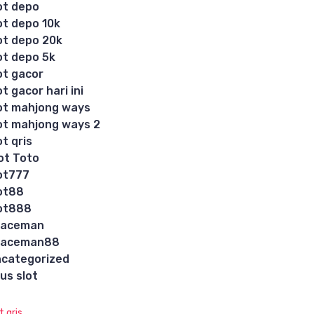
ot depo
ot depo 10k
ot depo 20k
ot depo 5k
ot gacor
ot gacor hari ini
ot mahjong ways
ot mahjong ways 2
ot qris
ot Toto
ot777
ot88
ot888
paceman
paceman88
categorized
us slot
t qris