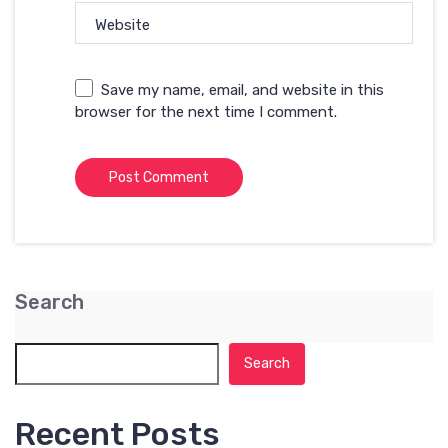
Website
Save my name, email, and website in this
browser for the next time I comment.
Search
Search
Recent Posts