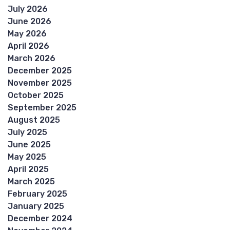
July 2026
June 2026
May 2026
April 2026
March 2026
December 2025
November 2025
October 2025
September 2025
August 2025
July 2025
June 2025
May 2025
April 2025
March 2025
February 2025
January 2025
December 2024