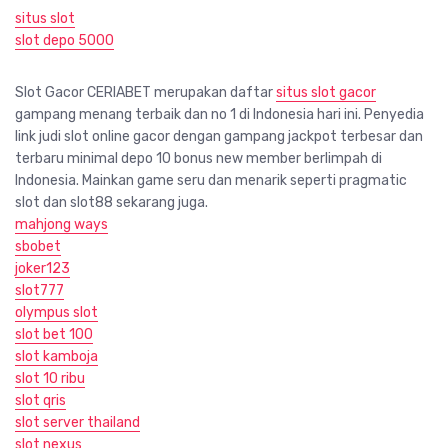
situs slot
slot depo 5000
Slot Gacor CERIABET merupakan daftar
situs slot gacor
gampang menang terbaik dan no 1 di Indonesia hari ini. Penyedia
link judi slot online gacor dengan gampang jackpot terbesar dan
terbaru minimal depo 10 bonus new member berlimpah di
Indonesia. Mainkan game seru dan menarik seperti pragmatic
slot dan slot88 sekarang juga.
mahjong ways
sbobet
joker123
slot777
olympus slot
slot bet 100
slot kamboja
slot 10 ribu
slot qris
slot server thailand
slot nexus