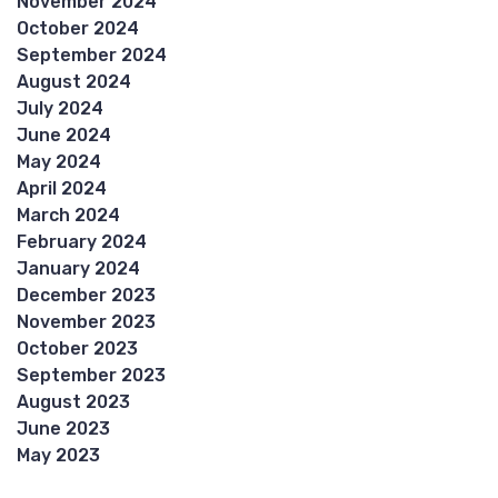
November 2024
October 2024
September 2024
August 2024
July 2024
June 2024
May 2024
April 2024
March 2024
February 2024
January 2024
December 2023
November 2023
October 2023
September 2023
August 2023
June 2023
May 2023