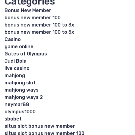
Categories
Bonus New Member
bonus new member 100
bonus new member 100 to 3x
bonus new member 100 to 5x
Casino
game online
Gates of Olympus
Judi Bola
live casino
mahjong
mahjong slot
mahjong ways
mahjong ways 2
neymar88
olympus1000
sbobet
situs slot bonus new member
situs slot bonus new member 100