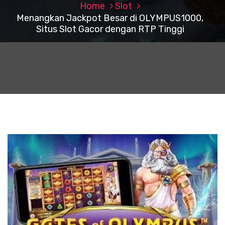
Home
Slot
Menangkan Jackpot Besar di OLYMPUS1000,
Situs Slot Gacor dengan RTP Tinggi