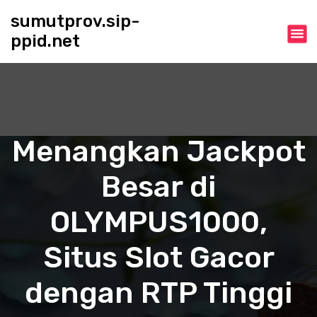
S
sumutprov.sip-
k
ppid.net
i
p
t
o
c
o
n
Menangkan Jackpot
t
e
Besar di
n
t
OLYMPUS1000,
Situs Slot Gacor
dengan RTP Tinggi