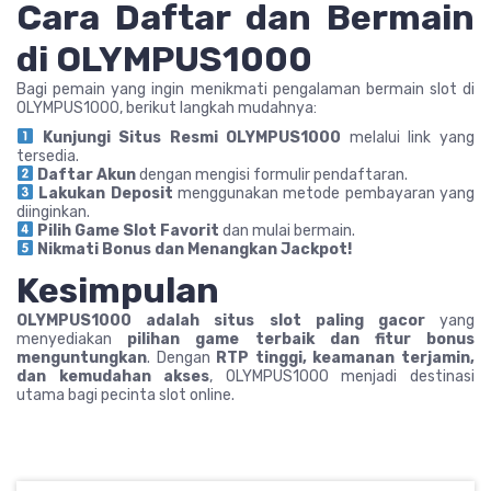
Cara Daftar dan Bermain
di OLYMPUS1000
Bagi pemain yang ingin menikmati pengalaman bermain slot di
OLYMPUS1000, berikut langkah mudahnya:
Kunjungi Situs Resmi OLYMPUS1000
melalui link yang
tersedia.
Daftar Akun
dengan mengisi formulir pendaftaran.
Lakukan Deposit
menggunakan metode pembayaran yang
diinginkan.
Pilih Game Slot Favorit
dan mulai bermain.
Nikmati Bonus dan Menangkan Jackpot!
Kesimpulan
OLYMPUS1000 adalah situs slot paling gacor
yang
menyediakan
pilihan game terbaik dan fitur bonus
menguntungkan
. Dengan
RTP tinggi, keamanan terjamin,
dan kemudahan akses
, OLYMPUS1000 menjadi destinasi
utama bagi pecinta slot online.