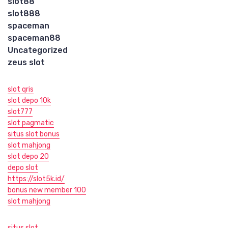
slot88
slot888
spaceman
spaceman88
Uncategorized
zeus slot
slot qris
slot depo 10k
slot777
slot pagmatic
situs slot bonus
slot mahjong
slot depo 20
depo slot
https://slot5k.id/
bonus new member 100
slot mahjong
situs slot