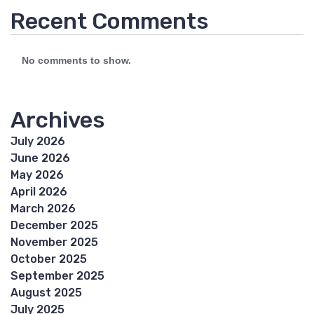
Recent Comments
No comments to show.
Archives
July 2026
June 2026
May 2026
April 2026
March 2026
December 2025
November 2025
October 2025
September 2025
August 2025
July 2025