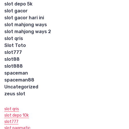
slot depo 5k
slot gacor
slot gacor hari ini
slot mahjong ways
slot mahjong ways 2
slot qris
Slot Toto
slot777
slot88
slot888
spaceman
spaceman88
Uncategorized
zeus slot
slot qris
slot depo 10k
slot777
slot pagmatic