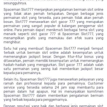
sesungguhnya.
Spaceman Slot777 menjanjikan pengalaman bermain slot online
yang tidak akan pernah terlupakan. Dengan berbagai jenis
permainan slot yang tersedia, para pemain tidak akan pernah
bosan. Slot777 menawarkan slot gacor 777 yang merupakan
permainan yang sangat populer di kalangan penggemar slot
online. Para pemain dapat menikmati berbagai tema slot yang
menarik seperti slot gacor 777 di Spaceman Slot777, yang
menampilkan grafis yang memukau dan efek suara yang
menghibur.
Satu hal yang membuat Spaceman Slot777 menjadi tempat
terbaik untuk bermain slot online adalah kesempatan untuk
memenangkan jackpot besar. Dengan fitur-fitur bonus yang
ditawarkan, pemain memiliki kesempatan untuk memenangkan
hadiah-hadiah yang menggiurkan. Slot gacor 777 adalah salah
satu permainan yang sering kali memberikan jackpot besar
kepada para pemainnya.
Selain itu, Spaceman Slot777 juga menawarkan pelayanan yang
ramah dan profesional kepada para pemainnya. Customer
service yang tersedia selama 24 jam siap membantu para
pemain dalam hal apapun. Hal ini menunjukkan komitmen
Spaceman Slot777 dalam memberikan pengalaman bermain
yang terbaik kepada para penggemarnya.
Dengan reputasi yang baik dan berbagai jenis permainan slot