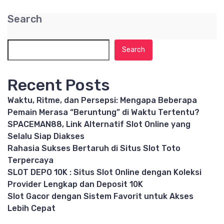
Search
Search
Recent Posts
Waktu, Ritme, dan Persepsi: Mengapa Beberapa
Pemain Merasa “Beruntung” di Waktu Tertentu?
SPACEMAN88, Link Alternatif Slot Online yang
Selalu Siap Diakses
Rahasia Sukses Bertaruh di Situs Slot Toto
Terpercaya
SLOT DEPO 10K : Situs Slot Online dengan Koleksi
Provider Lengkap dan Deposit 10K
Slot Gacor dengan Sistem Favorit untuk Akses
Lebih Cepat