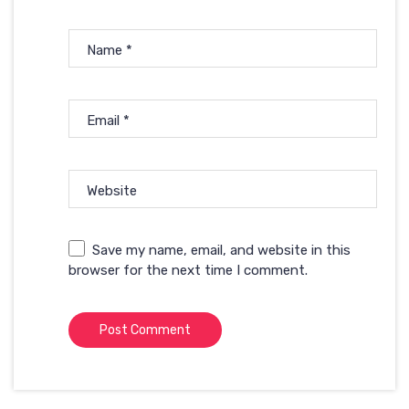
Name
*
Email
*
Website
Save my name, email, and website in this
browser for the next time I comment.