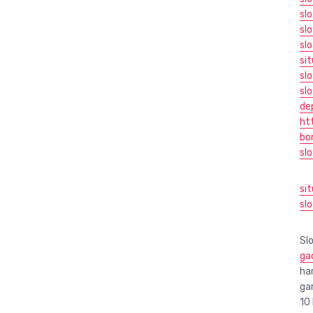
sl
sl
sl
si
sl
sl
de
htt
bo
sl
sit
sl
Sl
ga
har
ga
10