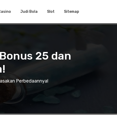
Casino
Judi Bola
Slot
Sitemap
 Bonus 25 dan
!
Rasakan Perbedaannya!