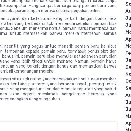
untuk menang dan menarik kembali kemenangan mereka tanpa
S
lah kesempatan yang sangat berharga bagi pemain baru yang
encoba peruntungan mereka di dunia perjudian online.
Au
Ju
kan syarat dan ketentuan yang terkait dengan bonus new
syaratan yang berbeda untuk memenuhi sebelum pemain bisa
Ju
 bonus. Sebelum menerima bonus, pemain harus membaca dan
Ma
sama untuk memastikan bahwa mereka memenuhi semua
Ap
Ma
 insentif yang bagus untuk menarik pemain baru ke situs
gan tambahan kepada pemain baru, termasuk bonus slot dan
Fe
onus ini, pemain baru bisa memulai petualangan perjudian
Ja
eluang yang lebih tinggi untuk menang. Namun, pemain harus
etentuan yang terkait dengan bonus dan memastikan bahwa
D
embali kemenangan mereka.
N
encari situs judi online yang menawarkan bonus new member,
Oc
asan tentang platform yang berbeda. Ingat, penting untuk
S
nus yang menguntungkan dan memiliki reputasi yang baik di
, Anda akan dapat menikmati pengalaman bermain yang
Au
k memenangkan uang sungguhan.
Ju
Ju
Ma
Ap
Ma