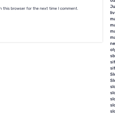
Ga
Ju
n this browser for the next time I comment.
li
m
ma
ma
ma
n
ol
sb
si
si
Sl
Sl
sl
sl
sl
sl
sl