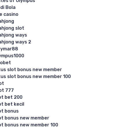
tes of Olympus
di Bola
ve casino
ahjong
hjong slot
hjong ways
hjong ways 2
eymar88
ympus1000
obet
tus slot bonus new member
tus slot bonus new member 100
ot
ot 777
ot bet 200
ot bet kecil
ot bonus
ot bonus new member
ot bonus new member 100