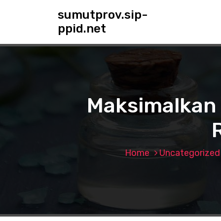
S
sumutprov.sip-
k
ppid.net
i
p
t
o
c
o
n
Maksimalkan 
t
e
n
t
Home
Uncategorized