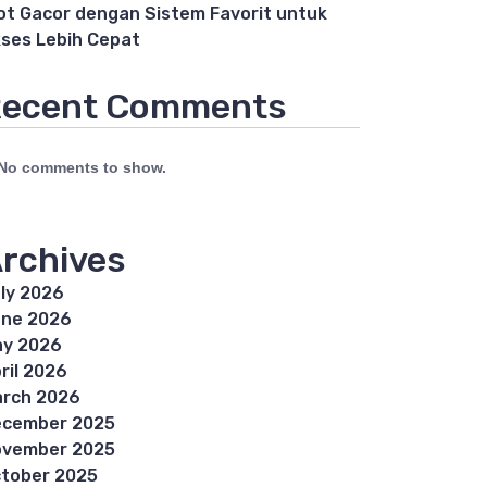
ot Gacor dengan Sistem Favorit untuk
ses Lebih Cepat
ecent Comments
No comments to show.
rchives
ly 2026
ne 2026
y 2026
ril 2026
rch 2026
ecember 2025
ovember 2025
tober 2025