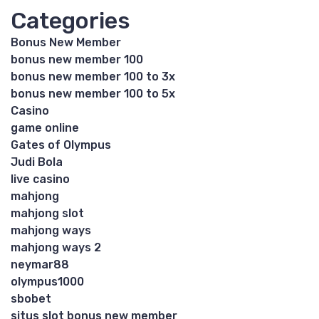
Categories
Bonus New Member
bonus new member 100
bonus new member 100 to 3x
bonus new member 100 to 5x
Casino
game online
Gates of Olympus
Judi Bola
live casino
mahjong
mahjong slot
mahjong ways
mahjong ways 2
neymar88
olympus1000
sbobet
situs slot bonus new member