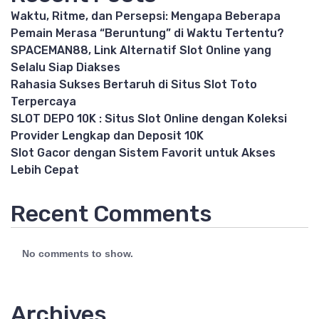
Waktu, Ritme, dan Persepsi: Mengapa Beberapa
Pemain Merasa “Beruntung” di Waktu Tertentu?
SPACEMAN88, Link Alternatif Slot Online yang
Selalu Siap Diakses
Rahasia Sukses Bertaruh di Situs Slot Toto
Terpercaya
SLOT DEPO 10K : Situs Slot Online dengan Koleksi
Provider Lengkap dan Deposit 10K
Slot Gacor dengan Sistem Favorit untuk Akses
Lebih Cepat
Recent Comments
No comments to show.
Archives