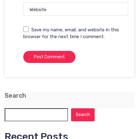
Website
Save my name, email, and website in this
browser for the next time I comment.
Search
Search
Recent Posts