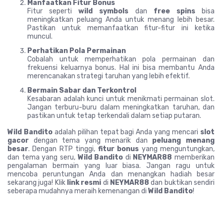
Manfaatkan Fitur Bonus
Fitur seperti
wild symbols
dan
free spins
bisa
meningkatkan peluang Anda untuk menang lebih besar.
Pastikan untuk memanfaatkan fitur-fitur ini ketika
muncul.
Perhatikan Pola Permainan
Cobalah untuk memperhatikan pola permainan dan
frekuensi keluarnya bonus. Hal ini bisa membantu Anda
merencanakan strategi taruhan yang lebih efektif.
Bermain Sabar dan Terkontrol
Kesabaran adalah kunci untuk menikmati permainan slot.
Jangan terburu-buru dalam meningkatkan taruhan, dan
pastikan untuk tetap terkendali dalam setiap putaran.
Wild Bandito
adalah pilihan tepat bagi Anda yang mencari
slot
gacor
dengan tema yang menarik dan
peluang menang
besar
. Dengan RTP tinggi,
fitur bonus
yang menguntungkan,
dan tema yang seru,
Wild Bandito
di
NEYMAR88
memberikan
pengalaman bermain yang luar biasa. Jangan ragu untuk
mencoba peruntungan Anda dan menangkan hadiah besar
sekarang juga! Klik
link resmi
di
NEYMAR88
dan buktikan sendiri
seberapa mudahnya meraih kemenangan di
Wild Bandito
!