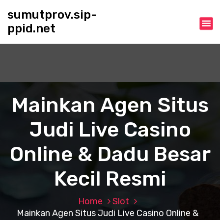
S
sumutprov.sip-
k
ppid.net
i
p
t
o
c
o
n
Mainkan Agen Situs
t
e
Judi Live Casino
n
t
Online & Dadu Besar
Kecil Resmi
Home
Slot
Mainkan Agen Situs Judi Live Casino Online &