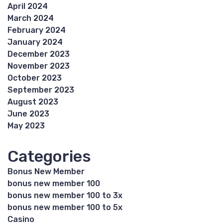
April 2024
March 2024
February 2024
January 2024
December 2023
November 2023
October 2023
September 2023
August 2023
June 2023
May 2023
Categories
Bonus New Member
bonus new member 100
bonus new member 100 to 3x
bonus new member 100 to 5x
Casino