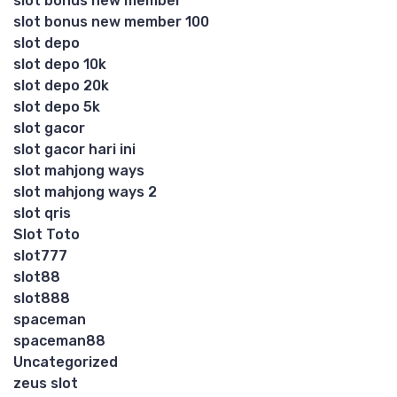
slot bonus new member
slot bonus new member 100
slot depo
slot depo 10k
slot depo 20k
slot depo 5k
slot gacor
slot gacor hari ini
slot mahjong ways
slot mahjong ways 2
slot qris
Slot Toto
slot777
slot88
slot888
spaceman
spaceman88
Uncategorized
zeus slot