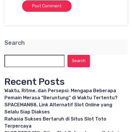
Search
Search
Recent Posts
Waktu, Ritme, dan Persepsi: Mengapa Beberapa
Pemain Merasa “Beruntung” di Waktu Tertentu?
SPACEMAN88, Link Alternatif Slot Online yang
Selalu Siap Diakses
Rahasia Sukses Bertaruh di Situs Slot Toto
Terpercaya