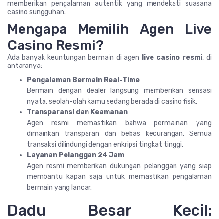
memberikan pengalaman autentik yang mendekati suasana
casino sungguhan.
Mengapa Memilih Agen Live
Casino Resmi?
Ada banyak keuntungan bermain di agen
live casino resmi
, di
antaranya:
Pengalaman Bermain Real-Time
Bermain dengan dealer langsung memberikan sensasi
nyata, seolah-olah kamu sedang berada di casino fisik.
Transparansi dan Keamanan
Agen resmi memastikan bahwa permainan yang
dimainkan transparan dan bebas kecurangan. Semua
transaksi dilindungi dengan enkripsi tingkat tinggi.
Layanan Pelanggan 24 Jam
Agen resmi memberikan dukungan pelanggan yang siap
membantu kapan saja untuk memastikan pengalaman
bermain yang lancar.
Dadu Besar Kecil: