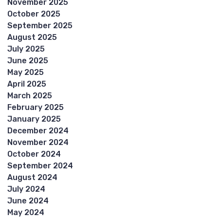
November 2025
October 2025
September 2025
August 2025
July 2025
June 2025
May 2025
April 2025
March 2025
February 2025
January 2025
December 2024
November 2024
October 2024
September 2024
August 2024
July 2024
June 2024
May 2024