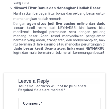
yang seru.
Nikmati Fitur Bonus dan Menangkan Hadiah Besar
Manfaatkan berbagai fitur bonus dan peluang besar untuk
memenangkan hadiah menarik.
Dengan
agen situs judi live casino online
dan
dadu
besar kecil
resmi dari NEYMAR88, kini kamu bisa
menikmati berbagai permainan seru dengan peluang
menang besar. Agen resmi menyediakan pengalaman
bermain yang aman, transparan, dan menyenangkan, baik
itu bermain di
live casino
atau mencoba peruntungan di
dadu besar kecil
. Segera akses
link resmi NEYMAR88
,
login, dan mulai bermain untuk meraih kemenangan besar!
Leave a Reply
Your email address will not be published.
Required fields are marked
*
Comment
*