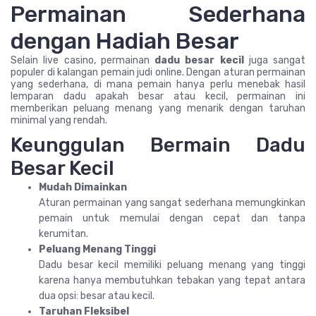
Permainan Sederhana
dengan Hadiah Besar
Selain live casino, permainan
dadu besar kecil
juga sangat
populer di kalangan pemain judi online. Dengan aturan permainan
yang sederhana, di mana pemain hanya perlu menebak hasil
lemparan dadu apakah besar atau kecil, permainan ini
memberikan peluang menang yang menarik dengan taruhan
minimal yang rendah.
Keunggulan Bermain Dadu
Besar Kecil
Mudah Dimainkan
Aturan permainan yang sangat sederhana memungkinkan
pemain untuk memulai dengan cepat dan tanpa
kerumitan.
Peluang Menang Tinggi
Dadu besar kecil memiliki peluang menang yang tinggi
karena hanya membutuhkan tebakan yang tepat antara
dua opsi: besar atau kecil.
Taruhan Fleksibel