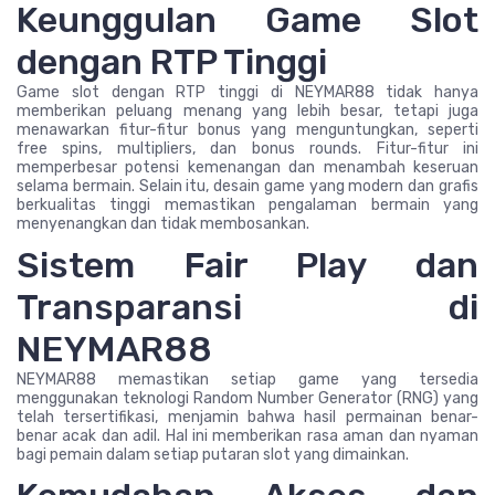
Keunggulan Game Slot
dengan RTP Tinggi
Game slot dengan RTP tinggi di NEYMAR88 tidak hanya
memberikan peluang menang yang lebih besar, tetapi juga
menawarkan fitur-fitur bonus yang menguntungkan, seperti
free spins, multipliers, dan bonus rounds. Fitur-fitur ini
memperbesar potensi kemenangan dan menambah keseruan
selama bermain. Selain itu, desain game yang modern dan grafis
berkualitas tinggi memastikan pengalaman bermain yang
menyenangkan dan tidak membosankan.
Sistem Fair Play dan
Transparansi di
NEYMAR88
NEYMAR88 memastikan setiap game yang tersedia
menggunakan teknologi Random Number Generator (RNG) yang
telah tersertifikasi, menjamin bahwa hasil permainan benar-
benar acak dan adil. Hal ini memberikan rasa aman dan nyaman
bagi pemain dalam setiap putaran slot yang dimainkan.