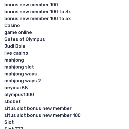
bonus new member 100
bonus new member 100 to 3x
bonus new member 100 to 5x
Casino
game online
Gates of Olympus
Judi Bola
live casino
mahjong
mahjong slot
mahjong ways
mahjong ways 2
neymar88
olympus1000
sbobet
situs slot bonus new member
situs slot bonus new member 100
Slot