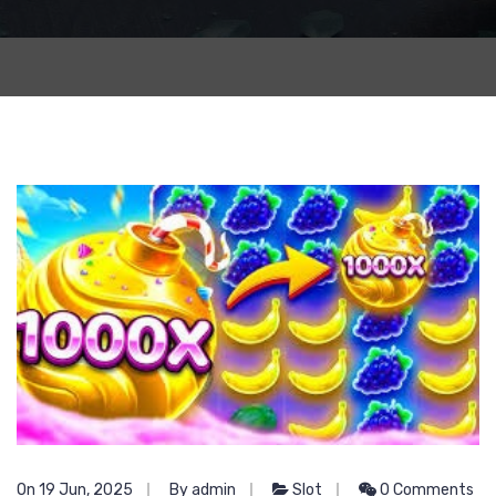
On 19 Jun, 2025
By admin
Slot
0 Comments