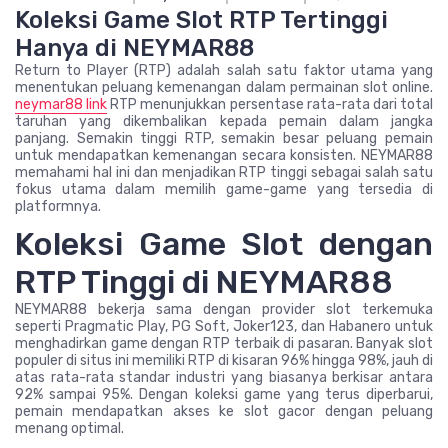
Koleksi Game Slot RTP Tertinggi
Hanya di NEYMAR88
Return to Player (RTP) adalah salah satu faktor utama yang
menentukan peluang kemenangan dalam permainan slot online.
neymar88 link
RTP menunjukkan persentase rata-rata dari total
taruhan yang dikembalikan kepada pemain dalam jangka
panjang. Semakin tinggi RTP, semakin besar peluang pemain
untuk mendapatkan kemenangan secara konsisten. NEYMAR88
memahami hal ini dan menjadikan RTP tinggi sebagai salah satu
fokus utama dalam memilih game-game yang tersedia di
platformnya.
Koleksi Game Slot dengan
RTP Tinggi di NEYMAR88
NEYMAR88 bekerja sama dengan provider slot terkemuka
seperti Pragmatic Play, PG Soft, Joker123, dan Habanero untuk
menghadirkan game dengan RTP terbaik di pasaran. Banyak slot
populer di situs ini memiliki RTP di kisaran 96% hingga 98%, jauh di
atas rata-rata standar industri yang biasanya berkisar antara
92% sampai 95%. Dengan koleksi game yang terus diperbarui,
pemain mendapatkan akses ke slot gacor dengan peluang
menang optimal.