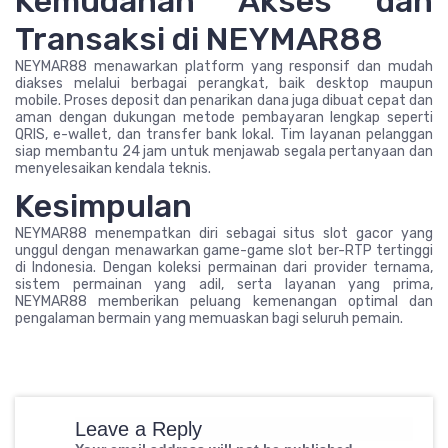
Kemudahan Akses dan
Transaksi di NEYMAR88
NEYMAR88 menawarkan platform yang responsif dan mudah
diakses melalui berbagai perangkat, baik desktop maupun
mobile. Proses deposit dan penarikan dana juga dibuat cepat dan
aman dengan dukungan metode pembayaran lengkap seperti
QRIS, e-wallet, dan transfer bank lokal. Tim layanan pelanggan
siap membantu 24 jam untuk menjawab segala pertanyaan dan
menyelesaikan kendala teknis.
Kesimpulan
NEYMAR88 menempatkan diri sebagai situs slot gacor yang
unggul dengan menawarkan game-game slot ber-RTP tertinggi
di Indonesia. Dengan koleksi permainan dari provider ternama,
sistem permainan yang adil, serta layanan yang prima,
NEYMAR88 memberikan peluang kemenangan optimal dan
pengalaman bermain yang memuaskan bagi seluruh pemain.
Leave a Reply