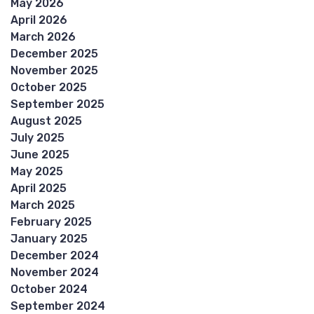
May 2026
April 2026
March 2026
December 2025
November 2025
October 2025
September 2025
August 2025
July 2025
June 2025
May 2025
April 2025
March 2025
February 2025
January 2025
December 2024
November 2024
October 2024
September 2024