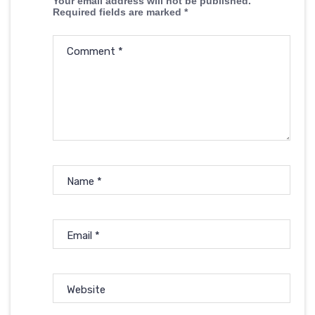
Your email address will not be published.
Required fields are marked
*
Comment
*
Name
*
Email
*
Website