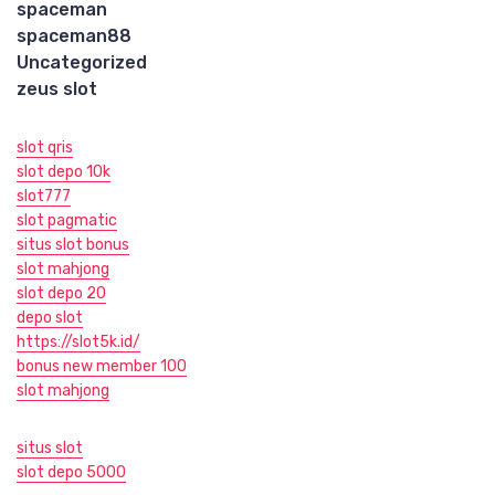
spaceman
spaceman88
Uncategorized
zeus slot
slot qris
slot depo 10k
slot777
slot pagmatic
situs slot bonus
slot mahjong
slot depo 20
depo slot
https://slot5k.id/
bonus new member 100
slot mahjong
situs slot
slot depo 5000