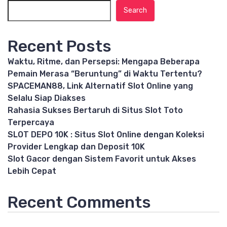
Search
Recent Posts
Waktu, Ritme, dan Persepsi: Mengapa Beberapa
Pemain Merasa “Beruntung” di Waktu Tertentu?
SPACEMAN88, Link Alternatif Slot Online yang
Selalu Siap Diakses
Rahasia Sukses Bertaruh di Situs Slot Toto
Terpercaya
SLOT DEPO 10K : Situs Slot Online dengan Koleksi
Provider Lengkap dan Deposit 10K
Slot Gacor dengan Sistem Favorit untuk Akses
Lebih Cepat
Recent Comments