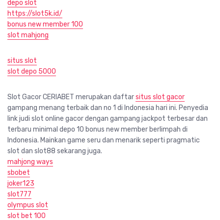
depo slot
https://slot5k.id/
bonus new member 100
slot mahjong
situs slot
slot depo 5000
Slot Gacor CERIABET merupakan daftar
situs slot gacor
gampang menang terbaik dan no 1 di Indonesia hari ini. Penyedia
link judi slot online gacor dengan gampang jackpot terbesar dan
terbaru minimal depo 10 bonus new member berlimpah di
Indonesia. Mainkan game seru dan menarik seperti pragmatic
slot dan slot88 sekarang juga.
mahjong ways
sbobet
joker123
slot777
olympus slot
slot bet 100