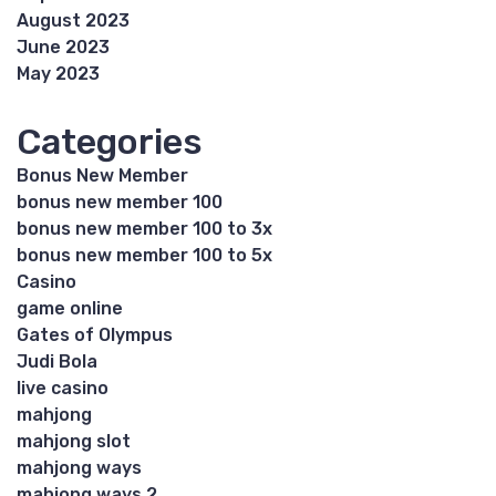
August 2023
June 2023
May 2023
Categories
Bonus New Member
bonus new member 100
bonus new member 100 to 3x
bonus new member 100 to 5x
Casino
game online
Gates of Olympus
Judi Bola
live casino
mahjong
mahjong slot
mahjong ways
mahjong ways 2