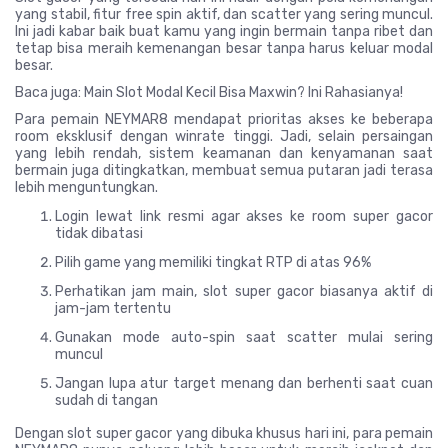
yang stabil, fitur free spin aktif, dan scatter yang sering muncul.
Ini jadi kabar baik buat kamu yang ingin bermain tanpa ribet dan
tetap bisa meraih kemenangan besar tanpa harus keluar modal
besar.
Baca juga: Main Slot Modal Kecil Bisa Maxwin? Ini Rahasianya!
Para pemain NEYMAR8 mendapat prioritas akses ke beberapa
room eksklusif dengan winrate tinggi. Jadi, selain persaingan
yang lebih rendah, sistem keamanan dan kenyamanan saat
bermain juga ditingkatkan, membuat semua putaran jadi terasa
lebih menguntungkan.
Login lewat link resmi agar akses ke room super gacor
tidak dibatasi
Pilih game yang memiliki tingkat RTP di atas 96%
Perhatikan jam main, slot super gacor biasanya aktif di
jam-jam tertentu
Gunakan mode auto-spin saat scatter mulai sering
muncul
Jangan lupa atur target menang dan berhenti saat cuan
sudah di tangan
Dengan slot super gacor yang dibuka khusus hari ini, para pemain