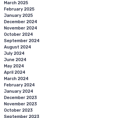
March 2025
February 2025
January 2025
December 2024
November 2024
October 2024
September 2024
August 2024
July 2024
June 2024
May 2024
April 2024
March 2024
February 2024
January 2024
December 2023
November 2023
October 2023
September 2023