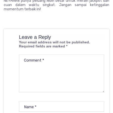
NEYMAR8 punya peluang lebih besar untuk meraih jackpot dan
cuan dalam waktu singkat. Jangan sampai ketinggalan
momentum terbaik ini!
Leave a Reply
Your email address will not be published.
Required fields are marked
*
Comment
*
Name
*