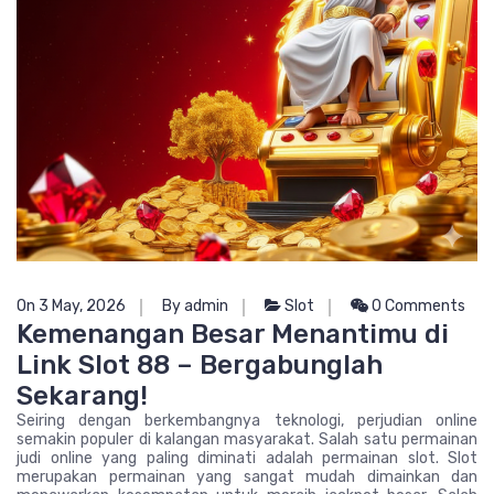
On 3 May, 2026
By admin
Slot
0 Comments
Kemenangan Besar Menantimu di
Link Slot 88 – Bergabunglah
Sekarang!
Seiring dengan berkembangnya teknologi, perjudian online
semakin populer di kalangan masyarakat. Salah satu permainan
judi online yang paling diminati adalah permainan slot. Slot
merupakan permainan yang sangat mudah dimainkan dan