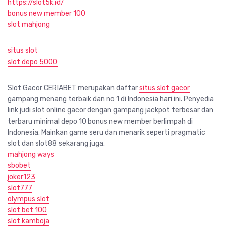
https://slot5k.id/
bonus new member 100
slot mahjong
situs slot
slot depo 5000
Slot Gacor CERIABET merupakan daftar
situs slot gacor
gampang menang terbaik dan no 1 di Indonesia hari ini. Penyedia
link judi slot online gacor dengan gampang jackpot terbesar dan
terbaru minimal depo 10 bonus new member berlimpah di
Indonesia. Mainkan game seru dan menarik seperti pragmatic
slot dan slot88 sekarang juga.
mahjong ways
sbobet
joker123
slot777
olympus slot
slot bet 100
slot kamboja