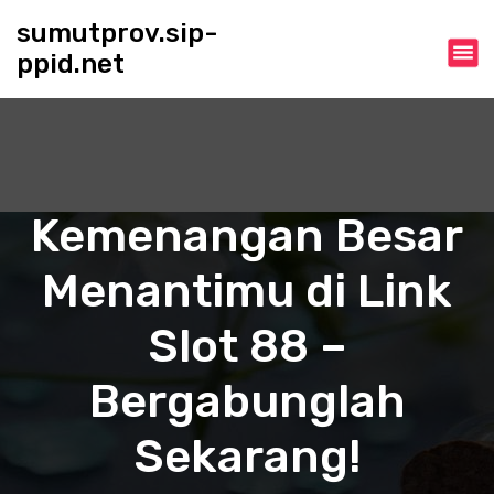
S
sumutprov.sip-
k
ppid.net
i
p
t
o
c
o
n
Kemenangan Besar
t
e
Menantimu di Link
n
t
Slot 88 –
Bergabunglah
Sekarang!