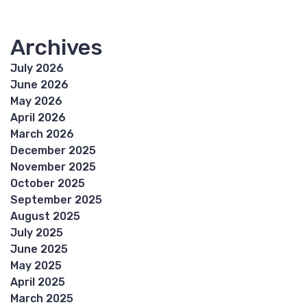
Archives
July 2026
June 2026
May 2026
April 2026
March 2026
December 2025
November 2025
October 2025
September 2025
August 2025
July 2025
June 2025
May 2025
April 2025
March 2025