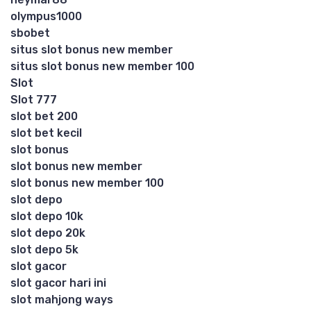
olympus1000
sbobet
situs slot bonus new member
situs slot bonus new member 100
Slot
Slot 777
slot bet 200
slot bet kecil
slot bonus
slot bonus new member
slot bonus new member 100
slot depo
slot depo 10k
slot depo 20k
slot depo 5k
slot gacor
slot gacor hari ini
slot mahjong ways