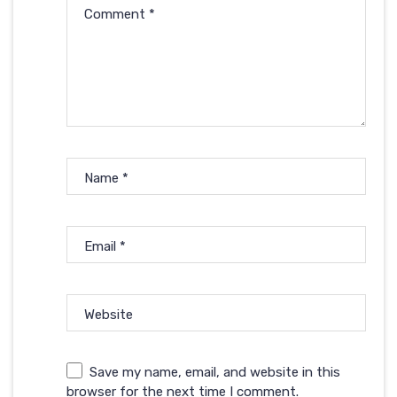
Comment
*
Name
*
Email
*
Website
Save my name, email, and website in this
browser for the next time I comment.