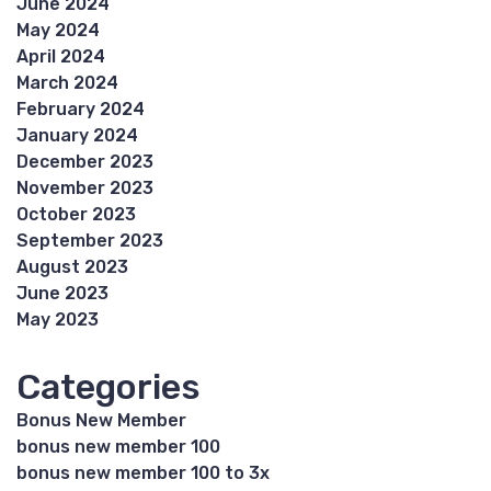
June 2024
May 2024
April 2024
March 2024
February 2024
January 2024
December 2023
November 2023
October 2023
September 2023
August 2023
June 2023
May 2023
Categories
Bonus New Member
bonus new member 100
bonus new member 100 to 3x