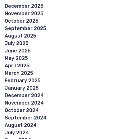
December 2025
November 2025
October 2025
September 2025
August 2025
July 2025
June 2025
May 2025
April 2025
March 2025
February 2025
January 2025
December 2024
November 2024
October 2024
September 2024
August 2024
July 2024