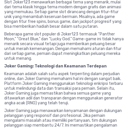
Slot Joker123 menawarkan berbagai tema yang menarik, mulai
dari tema klasik hingga tema modern dengan grafis dan animasi
yang memukau. Setiap game slot dirancang dengan fitur-fitur
unik yang menambah keseruan bermain. Misalnya, ada game
dengan fitur free spins, bonus game, dan jackpot progresif yang
bisa memberikan hadiah besar dalam satu putaran.
Beberapa game slot populer di Joker123 termasuk “Panther
Moon,” “Great Blue,” dan “Lucky God.” Game-game ini tidak hanya
menarik secara visual tetapi juga memberikan peluang besar
untuk meraih kemenangan. Dengan memahami aturan dan fitur
dari setiap game, pemain dapat meningkatkan peluang mereka
untuk menang.
Joker Gaming: Teknologi dan Keamanan Terdepan
Keamanan adalah salah satu aspek terpenting dalam perjudian
online, dan Joker Gaming memahami hal ini dengan sangat baik.
Platform Joker Gaming menggunakan teknologi enkripsi terbaru
untuk melindungi data dan transaksi para pemain. Selain itu,
Joker Gaming juga memastikan bahwa semua game yang
ditawarkan adil dan transparan dengan menggunakan generator
angka acak (RNG) yang telah teruji.
Joker Gaming juga menawarkan kenyamanan dengan dukungan
pelanggan yang responsif dan profesional. Jika pemain
mengalami masalah atau memiliki pertanyaan, tim dukungan
pelanggan siap membantu 24/7. Ini memastikan pengalaman