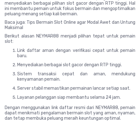
menyediakan berbagai pilihan slot gacor dengan RTP tinggi. Hal
ini membantu pemain untuk fokus bermain dan mengoptimalkan
peluang menang setiap kali bermain.
Baca juga: Tips Bermain Slot Online agar Modal Awet dan Untung
Maksimal
Berikut alasan NEYMAR88 menjadi pilihan tepat untuk pemain
slot:
Link daftar aman dengan verifikasi cepat untuk pemain
baru.
Menyediakan berbagai slot gacor dengan RTP tinggi.
Sistem transaksi cepat dan aman, mendukung
kenyamanan pemain.
Server stabil memastikan permainan lancar setiap saat.
Layanan pelanggan siap membantu selama 24 jam.
Dengan menggunakan link daftar resmi dari NEYMAR88, pemain
dapat menikmati pengalaman bermain slot yang aman, nyaman,
dan tetap membuka peluang meraih keuntungan optimal.