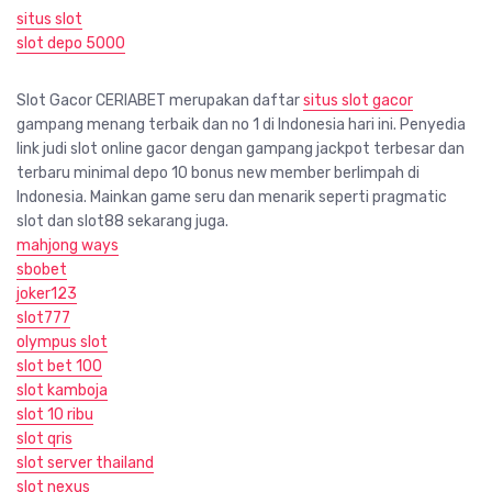
situs slot
slot depo 5000
Slot Gacor CERIABET merupakan daftar
situs slot gacor
gampang menang terbaik dan no 1 di Indonesia hari ini. Penyedia
link judi slot online gacor dengan gampang jackpot terbesar dan
terbaru minimal depo 10 bonus new member berlimpah di
Indonesia. Mainkan game seru dan menarik seperti pragmatic
slot dan slot88 sekarang juga.
mahjong ways
sbobet
joker123
slot777
olympus slot
slot bet 100
slot kamboja
slot 10 ribu
slot qris
slot server thailand
slot nexus