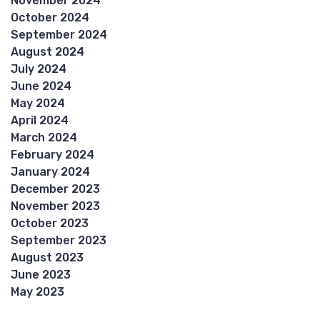
November 2024
October 2024
September 2024
August 2024
July 2024
June 2024
May 2024
April 2024
March 2024
February 2024
January 2024
December 2023
November 2023
October 2023
September 2023
August 2023
June 2023
May 2023