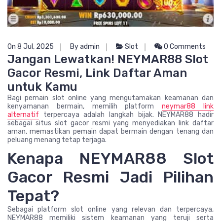
On 8 Jul, 2025
By admin
Slot
0 Comments
Jangan Lewatkan! NEYMAR88 Slot
Gacor Resmi, Link Daftar Aman
untuk Kamu
Bagi pemain slot online yang mengutamakan keamanan dan
kenyamanan bermain, memilih platform
neymar88 link
alternatif
terpercaya adalah langkah bijak. NEYMAR88 hadir
sebagai situs slot gacor resmi yang menyediakan link daftar
aman, memastikan pemain dapat bermain dengan tenang dan
peluang menang tetap terjaga.
Kenapa NEYMAR88 Slot
Gacor Resmi Jadi Pilihan
Tepat?
Sebagai platform slot online yang relevan dan terpercaya,
NEYMAR88 memiliki sistem keamanan yang teruji serta