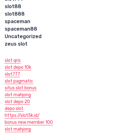
slot88
slot888
spaceman
spaceman88
Uncategorized
zeus slot
slot qris
slot depo 10k
slot777
slot pagmatic
situs slot bonus
slot mahjong
slot depo 20
depo slot
https://slot5k.id/
bonus new member 100
slot mahjong