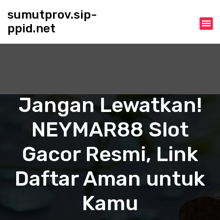
S
sumutprov.sip-
k
ppid.net
i
p
t
o
c
o
n
Jangan Lewatkan!
t
e
NEYMAR88 Slot
n
t
Gacor Resmi, Link
Daftar Aman untuk
Kamu