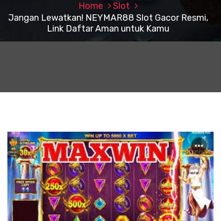
Home
Slot
Jangan Lewatkan! NEYMAR88 Slot Gacor Resmi,
Link Daftar Aman untuk Kamu