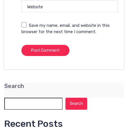
Website
Save my name, email, and website in this
browser for the next time I comment.
Search
Search
Recent Posts