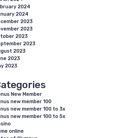
bruary 2024
nuary 2024
ecember 2023
ovember 2023
tober 2023
eptember 2023
gust 2023
ne 2023
y 2023
ategories
onus New Member
nus new member 100
nus new member 100 to 3x
nus new member 100 to 5x
sino
me online