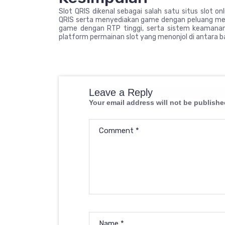
Slot QRIS dikenal sebagai salah satu situs slot
QRIS serta menyediakan game dengan peluang men
game dengan RTP tinggi, serta sistem keamanan
platform permainan slot yang menonjol di antara ba
Leave a Reply
Your email address will not be publishe
Comment
*
Name
*