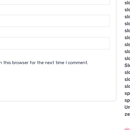
sl
sl
sl
sl
sl
sl
sl
sl
sl
n this browser for the next time I comment.
Sl
sl
sl
sl
s
s
Un
ze
slo