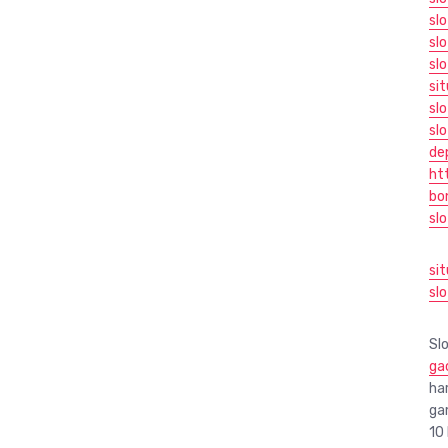
sl
sl
sl
si
sl
sl
de
htt
bo
sl
sit
sl
Sl
ga
har
ga
10