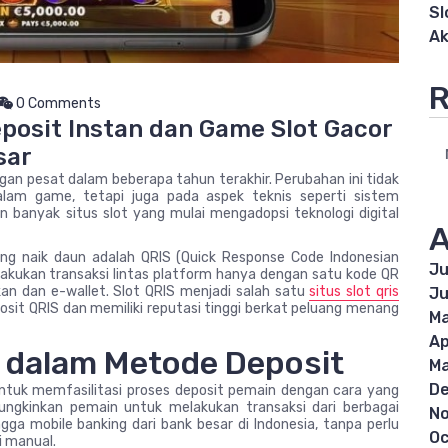
Sl
Ak
R
0 Comments
eposit Instan dan Game Slot Gacor
sar
an pesat dalam beberapa tahun terakhir. Perubahan ini tidak
alam game, tetapi juga pada aspek teknis seperti sistem
banyak situs slot yang mulai mengadopsi teknologi digital
A
ng naik daun adalah QRIS (Quick Response Code Indonesian
Ju
akukan transaksi lintas platform hanya dengan satu kode QR
an dan e-wallet. Slot QRIS menjadi salah satu
situs slot qris
Ju
sit QRIS dan memiliki reputasi tinggi berkat peluang menang
Ma
Ap
 dalam Metode Deposit
Ma
D
tuk memfasilitasi proses deposit pemain dengan cara yang
ungkinkan pemain untuk melakukan transaksi dari berbagai
N
gga mobile banking dari bank besar di Indonesia, tanpa perlu
Oc
 manual.