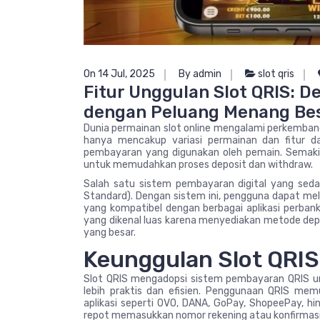
On 14 Jul, 2025
By admin
slot qris
Fitur Unggulan Slot QRIS: D
dengan Peluang Menang Be
Dunia permainan slot online mengalami perkembang
hanya mencakup variasi permainan dan fitur d
pembayaran yang digunakan oleh pemain. Semakin 
untuk memudahkan proses deposit dan withdraw.
Salah satu sistem pembayaran digital yang seda
Standard). Dengan sistem ini, pengguna dapat mel
yang kompatibel dengan berbagai aplikasi perbank
yang dikenal luas karena menyediakan metode depo
yang besar.
Keunggulan Slot QRIS
Slot QRIS mengadopsi sistem pembayaran QRIS un
lebih praktis dan efisien. Penggunaan QRIS mem
aplikasi seperti OVO, DANA, GoPay, ShopeePay, hin
repot memasukkan nomor rekening atau konfirmasi