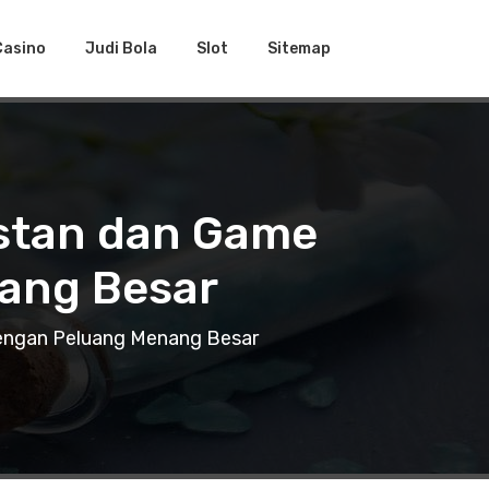
Casino
Judi Bola
Slot
Sitemap
nstan dan Game
ang Besar
 dengan Peluang Menang Besar