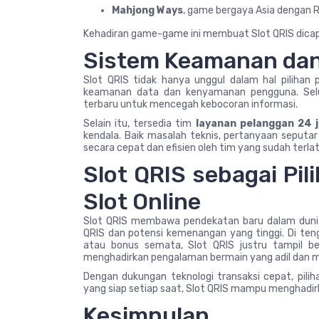
Mahjong Ways
, game bergaya Asia dengan R
Kehadiran game-game ini membuat Slot QRIS dicap
Sistem Keamanan dan
Slot QRIS tidak hanya unggul dalam hal pilihan
keamanan data dan kenyamanan pengguna. Selur
terbaru untuk mencegah kebocoran informasi.
Selain itu, tersedia tim
layanan pelanggan 24 
kendala. Baik masalah teknis, pertanyaan seputa
secara cepat dan efisien oleh tim yang sudah terlat
Slot QRIS sebagai Pi
Slot Online
Slot QRIS membawa pendekatan baru dalam dunia
QRIS dan potensi kemenangan yang tinggi. Di ten
atau bonus semata, Slot QRIS justru tampil b
menghadirkan pengalaman bermain yang adil dan 
Dengan dukungan teknologi transaksi cepat, pilih
yang siap setiap saat, Slot QRIS mampu menghadirk
Kesimpulan