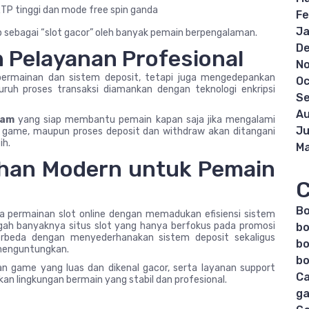
TP tinggi dan mode free spin ganda
Fe
Ja
 sebagai “slot gacor” oleh banyak pemain berpengalaman.
D
 Pelayanan Profesional
N
 permainan dan sistem deposit, tetapi juga mengedepankan
Oc
uh proses transaksi diamankan dengan teknologi enkripsi
S
Au
jam
yang siap membantu pemain kapan saja jika mengalami
Ju
r game, maupun proses deposit dan withdraw akan ditangani
ih.
Ma
lihan Modern untuk Pemain
C
B
 permainan slot online dengan memadukan efisiensi sistem
gah banyaknya situs slot yang hanya berfokus pada promosi
bo
erbeda dengan menyederhanakan sistem deposit sekaligus
bo
menguntungkan.
bo
an game yang luas dan dikenal gacor, serta layanan support
Ca
an lingkungan bermain yang stabil dan profesional.
ga