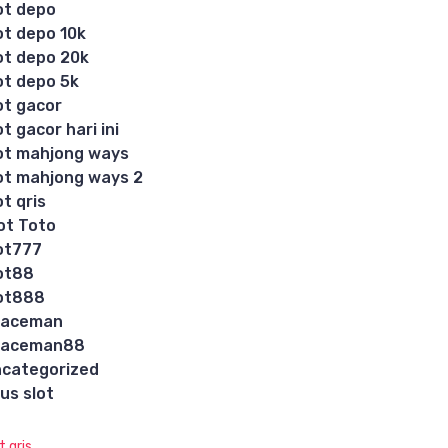
ot depo
ot depo 10k
ot depo 20k
ot depo 5k
ot gacor
ot gacor hari ini
ot mahjong ways
ot mahjong ways 2
ot qris
ot Toto
ot777
ot88
ot888
paceman
paceman88
categorized
us slot
t qris