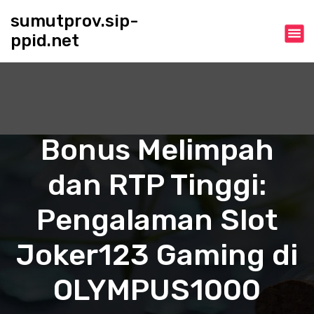
S
sumutprov.sip-
k
ppid.net
i
p
t
o
c
o
n
Bonus Melimpah
t
e
dan RTP Tinggi:
n
t
Pengalaman Slot
Joker123 Gaming di
OLYMPUS1000