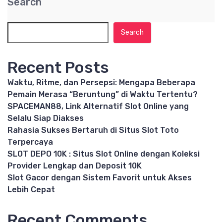
Search
Search
Recent Posts
Waktu, Ritme, dan Persepsi: Mengapa Beberapa
Pemain Merasa “Beruntung” di Waktu Tertentu?
SPACEMAN88, Link Alternatif Slot Online yang
Selalu Siap Diakses
Rahasia Sukses Bertaruh di Situs Slot Toto
Terpercaya
SLOT DEPO 10K : Situs Slot Online dengan Koleksi
Provider Lengkap dan Deposit 10K
Slot Gacor dengan Sistem Favorit untuk Akses
Lebih Cepat
Recent Comments