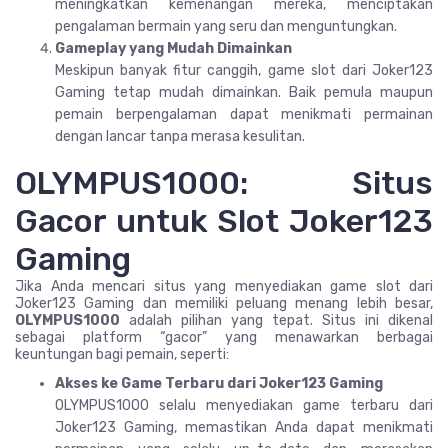
meningkatkan kemenangan mereka, menciptakan
pengalaman bermain yang seru dan menguntungkan.
Gameplay yang Mudah Dimainkan
Meskipun banyak fitur canggih, game slot dari Joker123
Gaming tetap mudah dimainkan. Baik pemula maupun
pemain berpengalaman dapat menikmati permainan
dengan lancar tanpa merasa kesulitan.
OLYMPUS1000: Situs
Gacor untuk Slot Joker123
Gaming
Jika Anda mencari situs yang menyediakan game slot dari
Joker123 Gaming dan memiliki peluang menang lebih besar,
OLYMPUS1000
adalah pilihan yang tepat. Situs ini dikenal
sebagai platform “gacor” yang menawarkan berbagai
keuntungan bagi pemain, seperti:
Akses ke Game Terbaru dari Joker123 Gaming
OLYMPUS1000 selalu menyediakan game terbaru dari
Joker123 Gaming, memastikan Anda dapat menikmati