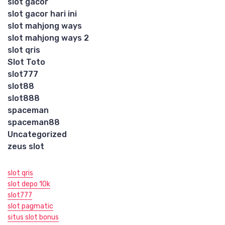
slot gacor
slot gacor hari ini
slot mahjong ways
slot mahjong ways 2
slot qris
Slot Toto
slot777
slot88
slot888
spaceman
spaceman88
Uncategorized
zeus slot
slot qris
slot depo 10k
slot777
slot pagmatic
situs slot bonus