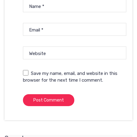
Name
*
Email
*
Website
Save my name, email, and website in this
browser for the next time I comment.