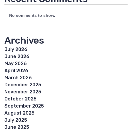
No comments to show.
Archives
July 2026
June 2026
May 2026
April 2026
March 2026
December 2025
November 2025
October 2025
September 2025
August 2025
July 2025
June 2025