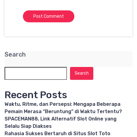
Search
Search
Recent Posts
Waktu, Ritme, dan Persepsi: Mengapa Beberapa
Pemain Merasa “Beruntung” di Waktu Tertentu?
SPACEMAN88, Link Alternatif Slot Online yang
Selalu Siap Diakses
Rahasia Sukses Bertaruh di Situs Slot Toto