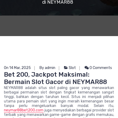
di NEYMAR88
On 14 Mar, 2025
By admin
Slot
0 Comments
Bet 200, Jackpot Maksimal:
Bermain Slot Gacor di NEYMAR88
NEYMAR88 adalah situs slot paling gacor yang menawarkan
berbagai permainan slot dengan tingkat kemenangan sangat
tinggi, bahkan dengan taruhan kecil. Situs ini menjadi pilihan
utama para pemain slot yang ingin meraih kemenangan besar
tanpa perlu mengeluarkan banyak modal. Selain itu,
neymar88bet200.com
juga menyediakan berbagai provider slot
terbaik yang menawarkan game-game dengan grafis memukau,