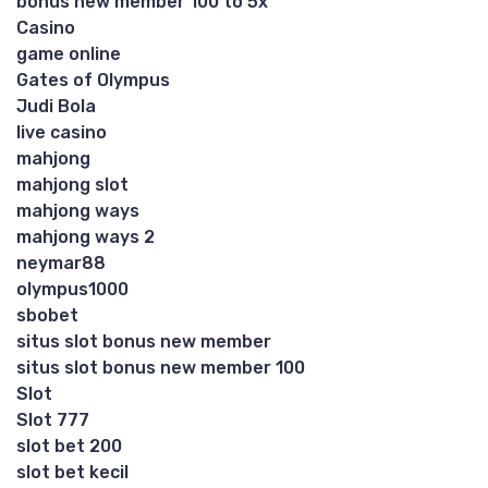
bonus new member 100 to 5x
Casino
game online
Gates of Olympus
Judi Bola
live casino
mahjong
mahjong slot
mahjong ways
mahjong ways 2
neymar88
olympus1000
sbobet
situs slot bonus new member
situs slot bonus new member 100
Slot
Slot 777
slot bet 200
slot bet kecil