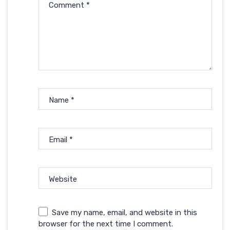
Comment
*
Name
*
Email
*
Website
Save my name, email, and website in this
browser for the next time I comment.