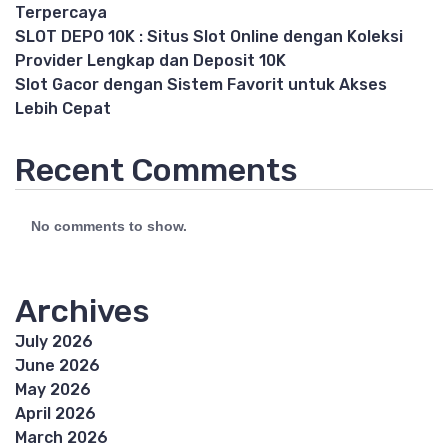
Terpercaya
SLOT DEPO 10K : Situs Slot Online dengan Koleksi
Provider Lengkap dan Deposit 10K
Slot Gacor dengan Sistem Favorit untuk Akses
Lebih Cepat
Recent Comments
No comments to show.
Archives
July 2026
June 2026
May 2026
April 2026
March 2026