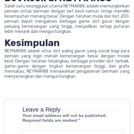
Salah satu keunggulan utama NEYMAR88 adalah memungkinkan
pemain untuk bermain dengan bet kecil namun tetap memiliki
kesempatan menang besar. Dengan taruhan mulai dari bet 200,
pemain dapat mengakses berbagai game slot gacor dengan
peluang kemenangan yang tinggi, menjadikan setiap putaran
lebih menarik dan menguntungkan.
Kesimpulan
NEYMAR88 adalah situs slot paling gacor yang cocok bagi para
pemain yang ingin meraih kemenangan besar dengan modal
kecil. Dengan taruhan terjangkau, berbagai provider slot terbaik,
game-game dengan tingkat kemenangan tinggi, dan grafis
memukau, NEYMAR88 menawarkan pengalaman bermain yang
menyenangkan dan menguntungkan.
Leave a Reply
Your email address will not be published.
Required fields are marked
*