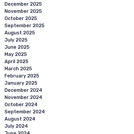
December 2025
November 2025
October 2025
September 2025
August 2025
July 2025
June 2025
May 2025
April 2025
March 2025
February 2025
January 2025
December 2024
November 2024
October 2024
September 2024
August 2024
July 2024
June 2024