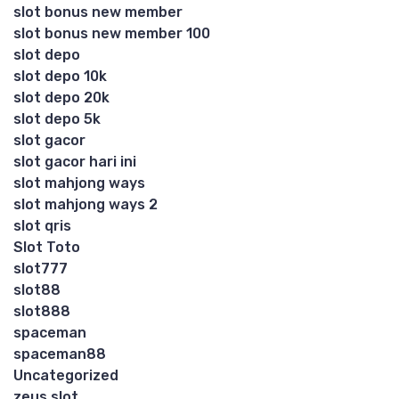
slot bonus new member
slot bonus new member 100
slot depo
slot depo 10k
slot depo 20k
slot depo 5k
slot gacor
slot gacor hari ini
slot mahjong ways
slot mahjong ways 2
slot qris
Slot Toto
slot777
slot88
slot888
spaceman
spaceman88
Uncategorized
zeus slot