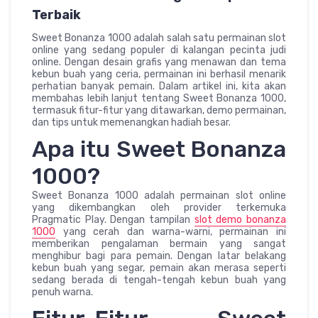
Terbaik
Sweet Bonanza 1000 adalah salah satu permainan slot
online yang sedang populer di kalangan pecinta judi
online. Dengan desain grafis yang menawan dan tema
kebun buah yang ceria, permainan ini berhasil menarik
perhatian banyak pemain. Dalam artikel ini, kita akan
membahas lebih lanjut tentang Sweet Bonanza 1000,
termasuk fitur-fitur yang ditawarkan, demo permainan,
dan tips untuk memenangkan hadiah besar.
Apa itu Sweet Bonanza
1000?
Sweet Bonanza 1000 adalah permainan slot online
yang dikembangkan oleh provider terkemuka
Pragmatic Play. Dengan tampilan
slot demo bonanza
1000
yang cerah dan warna-warni, permainan ini
memberikan pengalaman bermain yang sangat
menghibur bagi para pemain. Dengan latar belakang
kebun buah yang segar, pemain akan merasa seperti
sedang berada di tengah-tengah kebun buah yang
penuh warna.