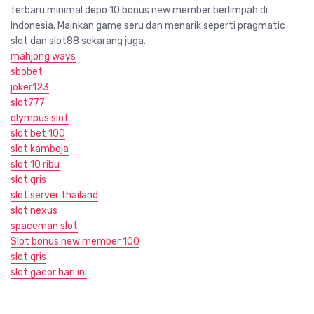
terbaru minimal depo 10 bonus new member berlimpah di
Indonesia. Mainkan game seru dan menarik seperti pragmatic
slot dan slot88 sekarang juga.
mahjong ways
sbobet
joker123
slot777
olympus slot
slot bet 100
slot kamboja
slot 10 ribu
slot qris
slot server thailand
slot nexus
spaceman slot
Slot bonus new member 100
slot qris
slot gacor hari ini