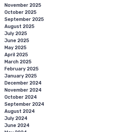
November 2025
October 2025
September 2025
August 2025
July 2025
June 2025
May 2025
April 2025
March 2025
February 2025
January 2025
December 2024
November 2024
October 2024
September 2024
August 2024
July 2024
June 2024