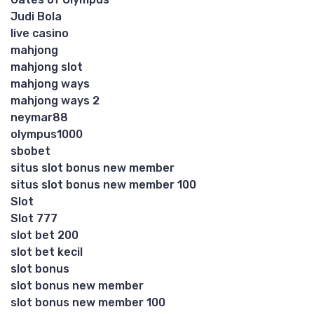
Judi Bola
live casino
mahjong
mahjong slot
mahjong ways
mahjong ways 2
neymar88
olympus1000
sbobet
situs slot bonus new member
situs slot bonus new member 100
Slot
Slot 777
slot bet 200
slot bet kecil
slot bonus
slot bonus new member
slot bonus new member 100