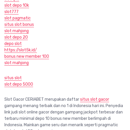
slot depo 10k
slot777
slot pagmatic
situs slot bonus
slot mahjong
slot depo 20
depo slot
https://slot5k.id/
bonus new member 100
slot mahjong
situs slot
slot depo 5000
Slot Gacor CERIABET merupakan daftar
situs slot gacor
gampang menang terbaik dan no 1 di Indonesia hari ini. Penyedia
link judi slot online gacor dengan gampang jackpot terbesar dan
terbaru minimal depo 10 bonus new member berlimpah di
Indonesia. Mainkan game seru dan menarik seperti pragmatic