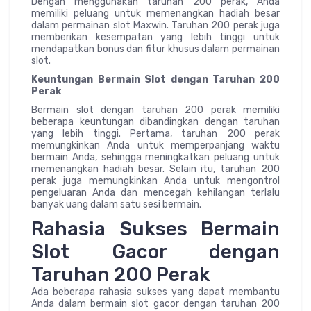
Dengan menggunakan taruhan 200 perak, Anda
memiliki peluang untuk memenangkan hadiah besar
dalam permainan slot Maxwin. Taruhan 200 perak juga
memberikan kesempatan yang lebih tinggi untuk
mendapatkan bonus dan fitur khusus dalam permainan
slot.
Keuntungan Bermain Slot dengan Taruhan 200
Perak
Bermain slot dengan taruhan 200 perak memiliki
beberapa keuntungan dibandingkan dengan taruhan
yang lebih tinggi. Pertama, taruhan 200 perak
memungkinkan Anda untuk memperpanjang waktu
bermain Anda, sehingga meningkatkan peluang untuk
memenangkan hadiah besar. Selain itu, taruhan 200
perak juga memungkinkan Anda untuk mengontrol
pengeluaran Anda dan mencegah kehilangan terlalu
banyak uang dalam satu sesi bermain.
Rahasia Sukses Bermain
Slot Gacor dengan
Taruhan 200 Perak
Ada beberapa rahasia sukses yang dapat membantu
Anda dalam bermain slot gacor dengan taruhan 200