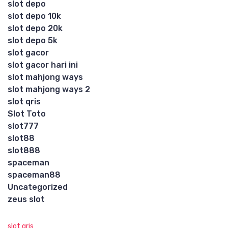
slot depo
slot depo 10k
slot depo 20k
slot depo 5k
slot gacor
slot gacor hari ini
slot mahjong ways
slot mahjong ways 2
slot qris
Slot Toto
slot777
slot88
slot888
spaceman
spaceman88
Uncategorized
zeus slot
slot qris