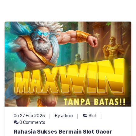
On 27 Feb 2025
By admin
Slot
0 Comments
Rahasia Sukses Bermain Slot Gacor