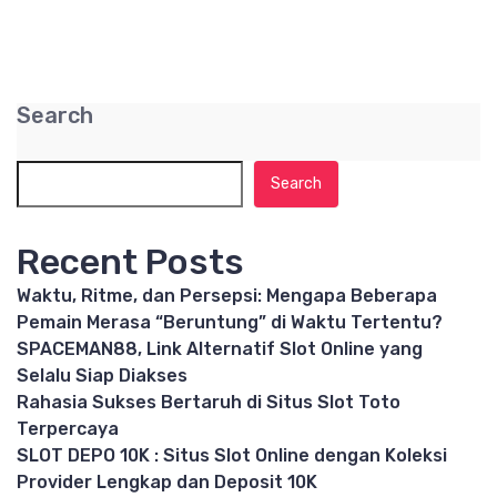
Search
Search
Recent Posts
Waktu, Ritme, dan Persepsi: Mengapa Beberapa
Pemain Merasa “Beruntung” di Waktu Tertentu?
SPACEMAN88, Link Alternatif Slot Online yang
Selalu Siap Diakses
Rahasia Sukses Bertaruh di Situs Slot Toto
Terpercaya
SLOT DEPO 10K : Situs Slot Online dengan Koleksi
Provider Lengkap dan Deposit 10K