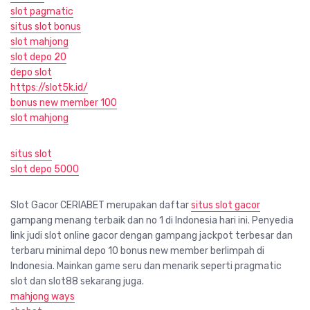
slot pagmatic
situs slot bonus
slot mahjong
slot depo 20
depo slot
https://slot5k.id/
bonus new member 100
slot mahjong
situs slot
slot depo 5000
Slot Gacor CERIABET merupakan daftar
situs slot gacor
gampang menang terbaik dan no 1 di Indonesia hari ini. Penyedia
link judi slot online gacor dengan gampang jackpot terbesar dan
terbaru minimal depo 10 bonus new member berlimpah di
Indonesia. Mainkan game seru dan menarik seperti pragmatic
slot dan slot88 sekarang juga.
mahjong ways