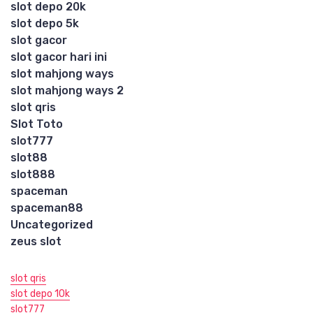
slot depo 20k
slot depo 5k
slot gacor
slot gacor hari ini
slot mahjong ways
slot mahjong ways 2
slot qris
Slot Toto
slot777
slot88
slot888
spaceman
spaceman88
Uncategorized
zeus slot
slot qris
slot depo 10k
slot777