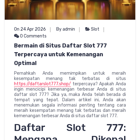
On 24 Apr 2026
By admin
Slot
0 Comments
Bermain di Situs Daftar Slot 777
Terpercaya untuk Kemenangan
Optimal
Pernahkah Anda memimpikan untuk meraih
kesempatan menang tak terbatas di situs
https://daftarslot777.shop/
terpercaya? Apakah Anda
ingin mencicipi kemenangan terbesar Anda di situs
daftar slot 777? Jika ya, maka Anda telah berada di
tempat yang tepat. Dalam artikel ini, Anda akan
menemukan segala informasi penting tentang cara
meraih kesempatan menang tak terbatas dan meraih
kemenangan terbesar Anda di situs daftar slot 777.
Daftar Slot 777:
Mengapa Dikenal