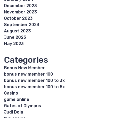
December 2023
November 2023
October 2023
September 2023
August 2023
June 2023
May 2023
Categories
Bonus New Member
bonus new member 100
bonus new member 100 to 3x
bonus new member 100 to 5x
Casino
game online
Gates of Olympus
Judi Bola