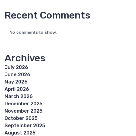
Recent Comments
No comments to show.
Archives
July 2026
June 2026
May 2026
April 2026
March 2026
December 2025
November 2025
October 2025
September 2025
August 2025