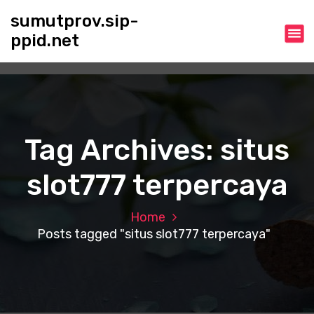
S
sumutprov.sip-
k
ppid.net
i
p
t
o
c
o
n
Tag Archives: situs
t
e
slot777 terpercaya
n
t
Home
Posts tagged "situs slot777 terpercaya"