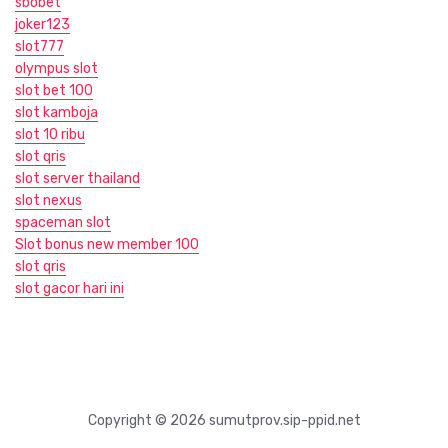
sbobet
joker123
slot777
olympus slot
slot bet 100
slot kamboja
slot 10 ribu
slot qris
slot server thailand
slot nexus
spaceman slot
Slot bonus new member 100
slot qris
slot gacor hari ini
Copyright © 2026 sumutprov.sip-ppid.net