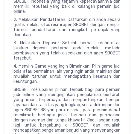
SBOBET Indonesia yang terjamin kepercayaannya dan
memiliki reputasi yang baik di kalangan pemain judi
online.
2. Melakukan Pendaftaran: Daftarkan diri anda secara
gratis melalui situs resmi agen SBOBET dengan mengisi
formulir pendaftaran dan mengikuti petunjuk yang
diberikan.
3. Melakukan Deposit: Setelah berhasil mendaftar,
lakukan deposit pertama anda melalui metode
pembayaran yang telah disediakan oleh agen SBOBET
tersebut.
4. Memilih Game yang Ingin Dimainkan: Pilih game judi
bola atau permainan lain yang ingin anda mainkan dan
mulailah taruhan untuk mendapatkan keseruan dan
keuntungan.
SBOBET merupakan pilihan terbaik bagi para pemain
judi online yang menginginkan pengalaman bertaruh
yang aman, terpercaya, dan menguntungkan. Dengan
layanan dan fasilitas yang lengkap, serta dukungan dari
agen SBOBET88 yang profesional, para pemain dapat
menikmati berbagai jenis taruhan dan permainan
dengan nyaman dan tanpa khawatir. Jadi, jangan ragu
lagi untuk bergabung di SBOBET dan mulailah
mendapatkan pengalaman berjudi yang menyenangkan