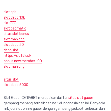
slot qris
slot depo 10k
slot777
slot pagmatic
situs slot bonus
slot mahjong
slot depo 20
depo slot
https://slot5k.id/
bonus new member 100
slot mahjong
situs slot
slot depo 5000
Slot Gacor CERIABET merupakan daftar
situs slot gacor
gampang menang terbaik dan no 1 di Indonesia hari ini. Penyedia
link judi slot online gacor dengan gampang jackpot terbesar dan