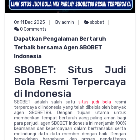
On 11 Dec 2025
By admin
sbobet
0 Comments
Dapatkan Pengalaman Bertaruh
Terbaik bersama Agen SBOBET
Indonesia
SBOBET: Situs Judi
Bola Resmi Terpercaya
di Indonesia
SBOBET adalah salah satu
situs judi bola
resmi
terpercaya di Indonesia yang telah dikelola oleh banyak
agen SBOBET88. Dengan tujuan utama untuk
memberikan tempat bertaruh yang paling aman bagi
para penjudi, agen SBOBET Indonesia ini menjamin 100%
keamanan dan kepercayaan dalam bertransaksi serta
melindungi data-data member dengan baik. Dengan
kemudahan bergabung dan proses pendaftaran