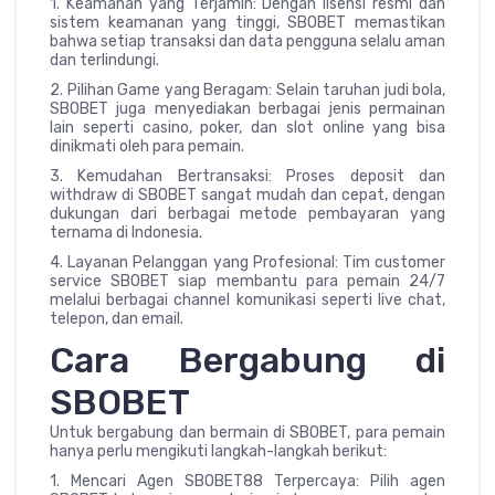
1. Keamanan yang Terjamin: Dengan lisensi resmi dan
sistem keamanan yang tinggi, SBOBET memastikan
bahwa setiap transaksi dan data pengguna selalu aman
dan terlindungi.
2. Pilihan Game yang Beragam: Selain taruhan judi bola,
SBOBET juga menyediakan berbagai jenis permainan
lain seperti casino, poker, dan slot online yang bisa
dinikmati oleh para pemain.
3. Kemudahan Bertransaksi: Proses deposit dan
withdraw di SBOBET sangat mudah dan cepat, dengan
dukungan dari berbagai metode pembayaran yang
ternama di Indonesia.
4. Layanan Pelanggan yang Profesional: Tim customer
service SBOBET siap membantu para pemain 24/7
melalui berbagai channel komunikasi seperti live chat,
telepon, dan email.
Cara Bergabung di
SBOBET
Untuk bergabung dan bermain di SBOBET, para pemain
hanya perlu mengikuti langkah-langkah berikut:
1. Mencari Agen SBOBET88 Terpercaya: Pilih agen