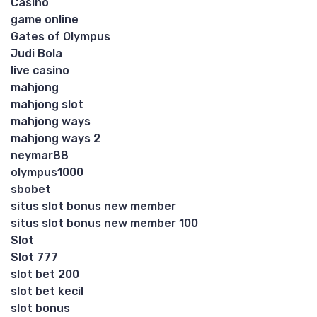
Casino
game online
Gates of Olympus
Judi Bola
live casino
mahjong
mahjong slot
mahjong ways
mahjong ways 2
neymar88
olympus1000
sbobet
situs slot bonus new member
situs slot bonus new member 100
Slot
Slot 777
slot bet 200
slot bet kecil
slot bonus