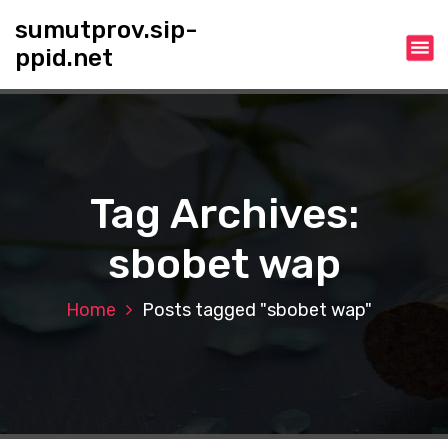
S
sumutprov.sip-
k
ppid.net
i
p
t
o
c
o
n
Tag Archives:
t
e
sbobet wap
n
t
Home
Posts tagged "sbobet wap"