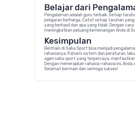
Belajar dari Pengalam
Pengalaman adalah guru terbaik. Setiap taruh
pelajaran berharga. Catat setiap taruhan yang
yang berhasil dan apa yang tidak. Dengan cara 
meningkatkan peluang kemenangan Anda di Sa
Kesimpulan
Bermain di Saba Sport bisa menjadi pengala
rahasianya. Pahami sistem dan peraturan, lakuk
agen saba sport yang terpercaya, manfaatkan b
Dengan menerapkan rahasia-rahasia ini, Anda a
Selamat bermain dan semoga sukses!