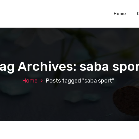
Home
ag Archives: saba spo
Home
Posts tagged "saba sport"