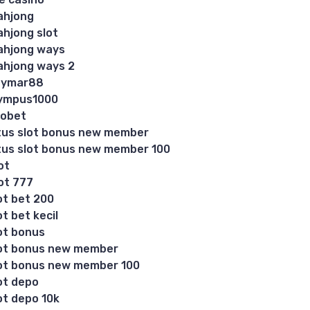
ahjong
hjong slot
hjong ways
hjong ways 2
eymar88
ympus1000
obet
tus slot bonus new member
tus slot bonus new member 100
ot
ot 777
ot bet 200
ot bet kecil
ot bonus
ot bonus new member
ot bonus new member 100
ot depo
ot depo 10k