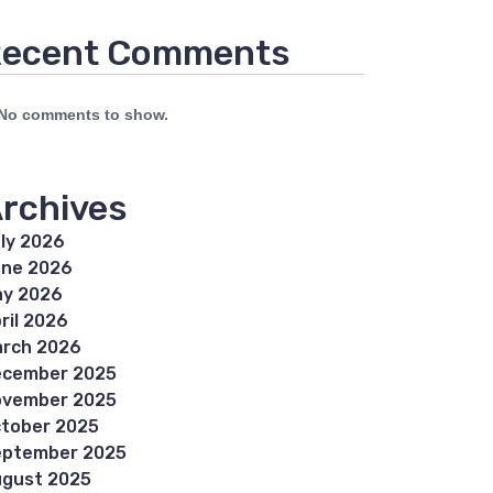
ecent Comments
No comments to show.
rchives
ly 2026
ne 2026
y 2026
ril 2026
rch 2026
ecember 2025
ovember 2025
tober 2025
eptember 2025
gust 2025