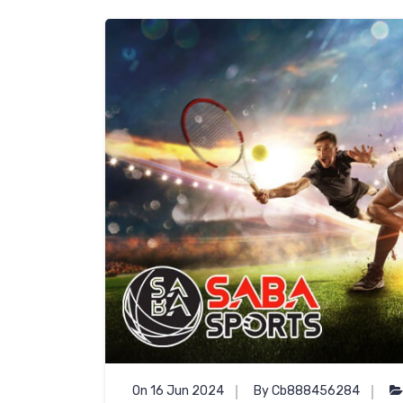
On 16 Jun 2024
By Cb888456284