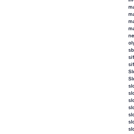
m
ma
ma
ma
n
ol
sb
si
si
Sl
Sl
sl
sl
sl
sl
sl
sl
sl