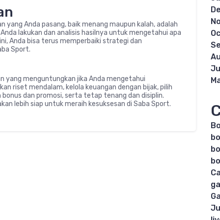
an
D
N
an yang Anda pasang, baik menang maupun kalah, adalah
Oc
 Anda lakukan dan analisis hasilnya untuk mengetahui apa
ini, Anda bisa terus memperbaiki strategi dan
S
ba Sport.
Au
Ju
man yang menguntungkan jika Anda mengetahui
Ma
an riset mendalam, kelola keuangan dengan bijak, pilih
onus dan promosi, serta tetap tenang dan disiplin.
kan lebih siap untuk meraih kesuksesan di Saba Sport.
C
B
bo
bo
bo
Ca
ga
Ga
Ju
li