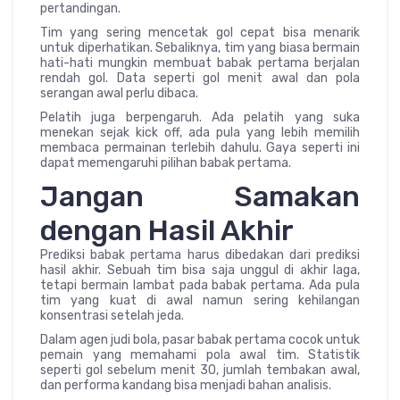
pertandingan.
Tim yang sering mencetak gol cepat bisa menarik
untuk diperhatikan. Sebaliknya, tim yang biasa bermain
hati-hati mungkin membuat babak pertama berjalan
rendah gol. Data seperti gol menit awal dan pola
serangan awal perlu dibaca.
Pelatih juga berpengaruh. Ada pelatih yang suka
menekan sejak kick off, ada pula yang lebih memilih
membaca permainan terlebih dahulu. Gaya seperti ini
dapat memengaruhi pilihan babak pertama.
Jangan Samakan
dengan Hasil Akhir
Prediksi babak pertama harus dibedakan dari prediksi
hasil akhir. Sebuah tim bisa saja unggul di akhir laga,
tetapi bermain lambat pada babak pertama. Ada pula
tim yang kuat di awal namun sering kehilangan
konsentrasi setelah jeda.
Dalam agen judi bola, pasar babak pertama cocok untuk
pemain yang memahami pola awal tim. Statistik
seperti gol sebelum menit 30, jumlah tembakan awal,
dan performa kandang bisa menjadi bahan analisis.