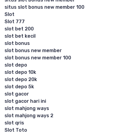
situs slot bonus new member 100
Slot
Slot 777
slot bet 200
slot bet kecil
slot bonus
slot bonus new member
slot bonus new member 100
slot depo
slot depo 10k
slot depo 20k
slot depo 5k
slot gacor
slot gacor hari ini
slot mahjong ways
slot mahjong ways 2
slot qris
Slot Toto