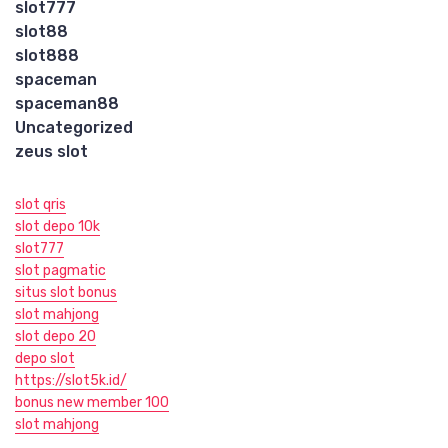
slot777
slot88
slot888
spaceman
spaceman88
Uncategorized
zeus slot
slot qris
slot depo 10k
slot777
slot pagmatic
situs slot bonus
slot mahjong
slot depo 20
depo slot
https://slot5k.id/
bonus new member 100
slot mahjong