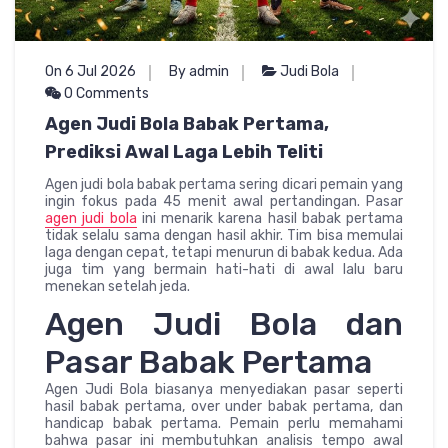
On 6 Jul 2026
By admin
Judi Bola
0 Comments
Agen Judi Bola Babak Pertama,
Prediksi Awal Laga Lebih Teliti
Agen judi bola babak pertama sering dicari pemain yang
ingin fokus pada 45 menit awal pertandingan. Pasar
agen judi bola
ini menarik karena hasil babak pertama
tidak selalu sama dengan hasil akhir. Tim bisa memulai
laga dengan cepat, tetapi menurun di babak kedua. Ada
juga tim yang bermain hati-hati di awal lalu baru
menekan setelah jeda.
Agen Judi Bola dan
Pasar Babak Pertama
Agen Judi Bola biasanya menyediakan pasar seperti
hasil babak pertama, over under babak pertama, dan
handicap babak pertama. Pemain perlu memahami
bahwa pasar ini membutuhkan analisis tempo awal