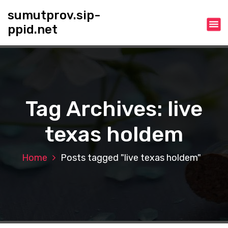
S
sumutprov.sip-
k
ppid.net
i
p
t
o
c
o
n
Tag Archives: live
t
e
texas holdem
n
t
Home
Posts tagged "live texas holdem"