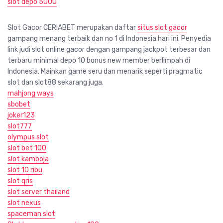
slot depo 5000
Slot Gacor CERIABET merupakan daftar
situs slot gacor
gampang menang terbaik dan no 1 di Indonesia hari ini. Penyedia
link judi slot online gacor dengan gampang jackpot terbesar dan
terbaru minimal depo 10 bonus new member berlimpah di
Indonesia. Mainkan game seru dan menarik seperti pragmatic
slot dan slot88 sekarang juga.
mahjong ways
sbobet
joker123
slot777
olympus slot
slot bet 100
slot kamboja
slot 10 ribu
slot qris
slot server thailand
slot nexus
spaceman slot