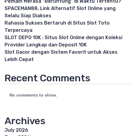
Pemain Merasa “Beruntung” di Waktu Tertentu?
SPACEMAN88, Link Alternatif Slot Online yang
Selalu Siap Diakses
Rahasia Sukses Bertaruh di Situs Slot Toto
Terpercaya
SLOT DEPO 10K : Situs Slot Online dengan Koleksi
Provider Lengkap dan Deposit 10K
Slot Gacor dengan Sistem Favorit untuk Akses
Lebih Cepat
Recent Comments
No comments to show.
Archives
July 2026