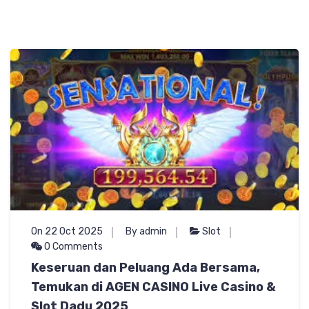
On 22 Oct 2025
By admin
Slot
0 Comments
Keseruan dan Peluang Ada Bersama,
Temukan di AGEN CASINO Live Casino &
Slot Dadu 2025