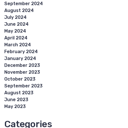
September 2024
August 2024
July 2024
June 2024
May 2024
April 2024
March 2024
February 2024
January 2024
December 2023
November 2023
October 2023
September 2023
August 2023
June 2023
May 2023
Categories