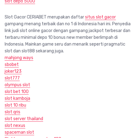
slot depo 5000
Slot Gacor CERIABET merupakan daftar
situs slot gacor
gampang menang terbaik dan no 1 di Indonesia hari ini. Penyedia
link judi slot online gacor dengan gampang jackpot terbesar dan
terbaru minimal depo 10 bonus new member berlimpah di
Indonesia. Mainkan game seru dan menarik seperti pragmatic
slot dan slot88 sekarang juga.
mahjong ways
sbobet
joker123
slot777
olympus slot
slot bet 100
slot kamboja
slot 10 ribu
slot qris
slot server thailand
slot nexus
spaceman slot