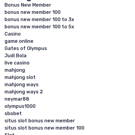
Bonus New Member
bonus new member 100
bonus new member 100 to 3x
bonus new member 100 to 5x
Casino
game online
Gates of Olympus
Judi Bola
live casino
mahjong
mahjong slot
mahjong ways
mahjong ways 2
neymar88
olympus1000
sbobet
situs slot bonus new member
situs slot bonus new member 100