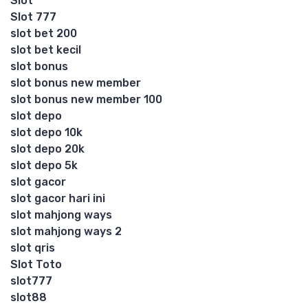
Slot
Slot 777
slot bet 200
slot bet kecil
slot bonus
slot bonus new member
slot bonus new member 100
slot depo
slot depo 10k
slot depo 20k
slot depo 5k
slot gacor
slot gacor hari ini
slot mahjong ways
slot mahjong ways 2
slot qris
Slot Toto
slot777
slot88