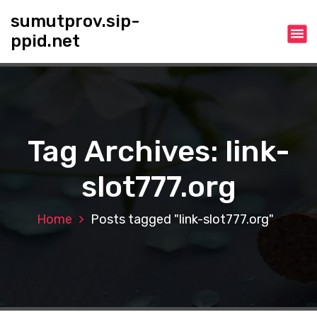
S
sumutprov.sip-
k
ppid.net
i
p
t
o
c
o
n
Tag Archives: link-
t
e
slot777.org
n
t
Home
Posts tagged "link-slot777.org"