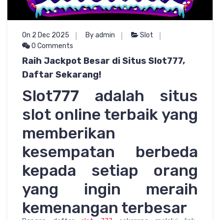
On 2 Dec 2025
By admin
Slot
0 Comments
Raih Jackpot Besar di Situs Slot777,
Daftar Sekarang!
Slot777 adalah situs
slot online terbaik yang
memberikan
kesempatan berbeda
kepada setiap orang
yang ingin meraih
kemenangan terbesar