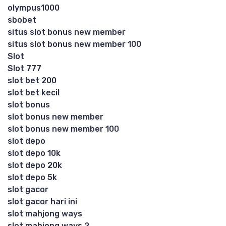
olympus1000
sbobet
situs slot bonus new member
situs slot bonus new member 100
Slot
Slot 777
slot bet 200
slot bet kecil
slot bonus
slot bonus new member
slot bonus new member 100
slot depo
slot depo 10k
slot depo 20k
slot depo 5k
slot gacor
slot gacor hari ini
slot mahjong ways
slot mahjong ways 2