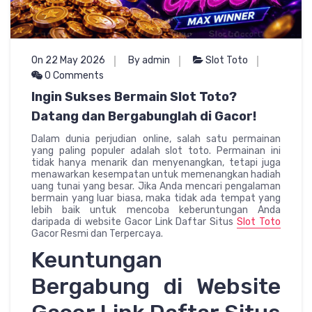
On 22 May 2026
By admin
Slot Toto
0 Comments
Ingin Sukses Bermain Slot Toto?
Datang dan Bergabunglah di Gacor!
Dalam dunia perjudian online, salah satu permainan
yang paling populer adalah slot toto. Permainan ini
tidak hanya menarik dan menyenangkan, tetapi juga
menawarkan kesempatan untuk memenangkan hadiah
uang tunai yang besar. Jika Anda mencari pengalaman
bermain yang luar biasa, maka tidak ada tempat yang
lebih baik untuk mencoba keberuntungan Anda
daripada di website Gacor Link Daftar Situs
Slot Toto
Gacor Resmi dan Terpercaya.
Keuntungan
Bergabung di Website