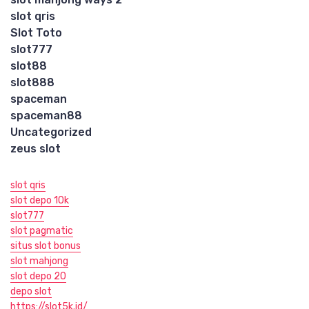
slot qris
Slot Toto
slot777
slot88
slot888
spaceman
spaceman88
Uncategorized
zeus slot
slot qris
slot depo 10k
slot777
slot pagmatic
situs slot bonus
slot mahjong
slot depo 20
depo slot
https://slot5k.id/