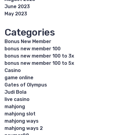
June 2023
May 2023
Categories
Bonus New Member
bonus new member 100
bonus new member 100 to 3x
bonus new member 100 to 5x
Casino
game online
Gates of Olympus
Judi Bola
live casino
mahjong
mahjong slot
mahjong ways
mahjong ways 2