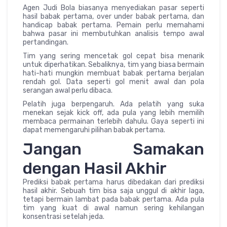
Agen Judi Bola biasanya menyediakan pasar seperti
hasil babak pertama, over under babak pertama, dan
handicap babak pertama. Pemain perlu memahami
bahwa pasar ini membutuhkan analisis tempo awal
pertandingan.
Tim yang sering mencetak gol cepat bisa menarik
untuk diperhatikan. Sebaliknya, tim yang biasa bermain
hati-hati mungkin membuat babak pertama berjalan
rendah gol. Data seperti gol menit awal dan pola
serangan awal perlu dibaca.
Pelatih juga berpengaruh. Ada pelatih yang suka
menekan sejak kick off, ada pula yang lebih memilih
membaca permainan terlebih dahulu. Gaya seperti ini
dapat memengaruhi pilihan babak pertama.
Jangan Samakan
dengan Hasil Akhir
Prediksi babak pertama harus dibedakan dari prediksi
hasil akhir. Sebuah tim bisa saja unggul di akhir laga,
tetapi bermain lambat pada babak pertama. Ada pula
tim yang kuat di awal namun sering kehilangan
konsentrasi setelah jeda.