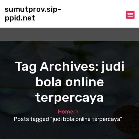
S
sumutprov.sip-
k
ppid.net
i
p
t
o
c
o
n
Tag Archives: judi
t
e
bola online
n
t
terpercaya
Home
Posts tagged "judi bola online terpercaya"