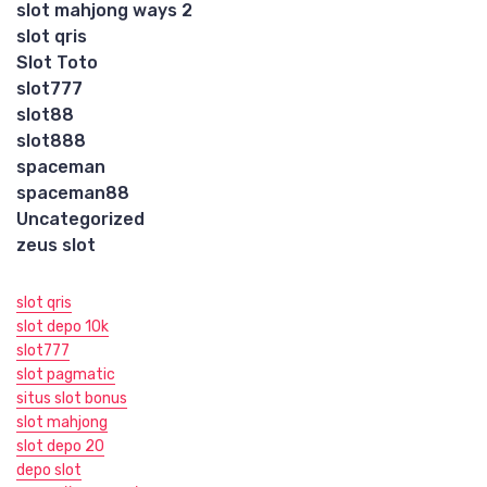
slot mahjong ways 2
slot qris
Slot Toto
slot777
slot88
slot888
spaceman
spaceman88
Uncategorized
zeus slot
slot qris
slot depo 10k
slot777
slot pagmatic
situs slot bonus
slot mahjong
slot depo 20
depo slot