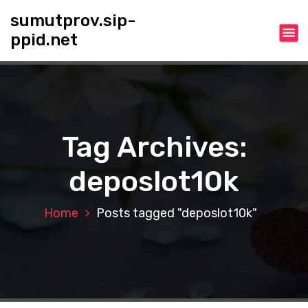
S
sumutprov.sip-
k
ppid.net
i
p
t
o
c
o
n
Tag Archives:
t
e
deposlot10k
n
t
Home
Posts tagged "deposlot10k"