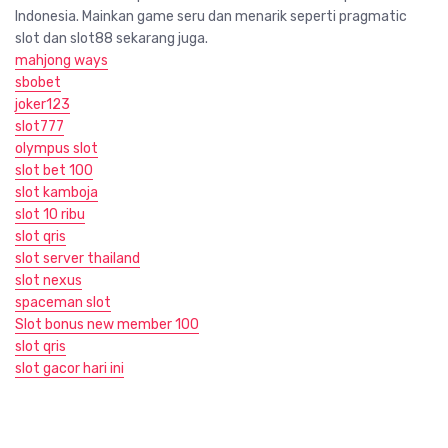
Indonesia. Mainkan game seru dan menarik seperti pragmatic
slot dan slot88 sekarang juga.
mahjong ways
sbobet
joker123
slot777
olympus slot
slot bet 100
slot kamboja
slot 10 ribu
slot qris
slot server thailand
slot nexus
spaceman slot
Slot bonus new member 100
slot qris
slot gacor hari ini