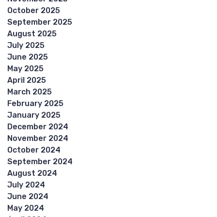
October 2025
September 2025
August 2025
July 2025
June 2025
May 2025
April 2025
March 2025
February 2025
January 2025
December 2024
November 2024
October 2024
September 2024
August 2024
July 2024
June 2024
May 2024