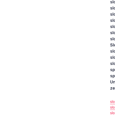
sl
sl
sl
sl
sl
sl
sl
Sl
sl
sl
sl
s
s
Un
ze
slo
sl
sl