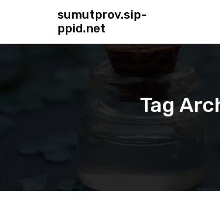
S
sumutprov.sip-
k
ppid.net
i
p
t
o
c
o
n
Tag Arc
t
e
n
t