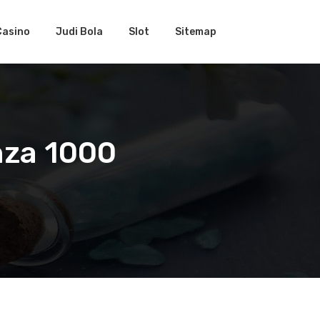
Casino
Judi Bola
Slot
Sitemap
nza 1000