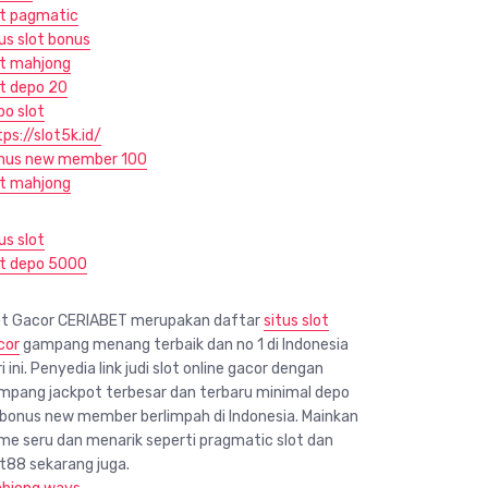
ot pagmatic
tus slot bonus
ot mahjong
ot depo 20
po slot
ps://slot5k.id/
nus new member 100
ot mahjong
us slot
ot depo 5000
ot Gacor CERIABET merupakan daftar
situs slot
cor
gampang menang terbaik dan no 1 di Indonesia
i ini. Penyedia link judi slot online gacor dengan
mpang jackpot terbesar dan terbaru minimal depo
 bonus new member berlimpah di Indonesia. Mainkan
me seru dan menarik seperti pragmatic slot dan
ot88 sekarang juga.