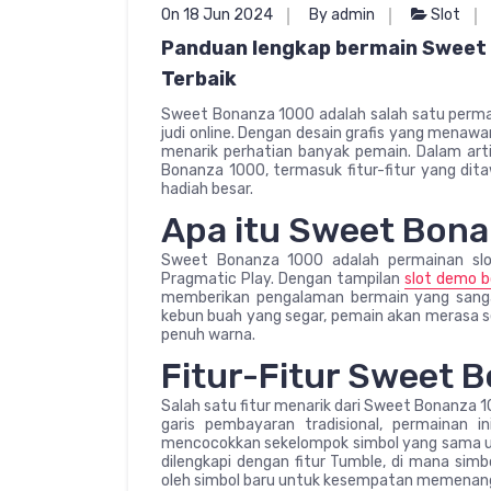
On 18 Jun 2024
By admin
Slot
Panduan lengkap bermain Sweet 
Terbaik
Sweet Bonanza 1000 adalah salah satu permain
judi online. Dengan desain grafis yang menawa
menarik perhatian banyak pemain. Dalam arti
Bonanza 1000, termasuk fitur-fitur yang di
hadiah besar.
Apa itu Sweet Bon
Sweet Bonanza 1000 adalah permainan slo
Pragmatic Play. Dengan tampilan
slot demo 
memberikan pengalaman bermain yang sanga
kebun buah yang segar, pemain akan merasa s
penuh warna.
Fitur-Fitur Sweet 
Salah satu fitur menarik dari Sweet Bonanza 1
garis pembayaran tradisional, permainan
mencocokkan sekelompok simbol yang sama unt
dilengkapi dengan fitur Tumble, di mana sim
oleh simbol baru untuk kesempatan memenangk