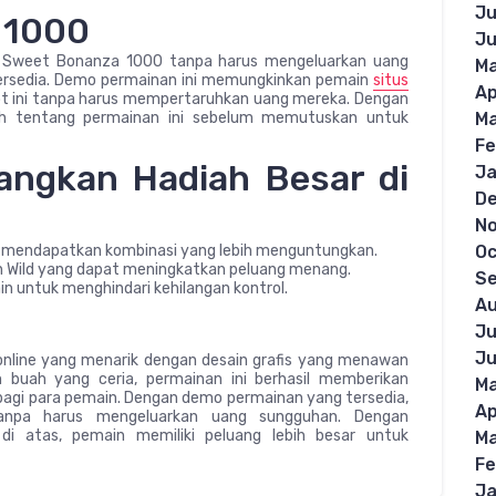
Ju
 1000
Ju
n Sweet Bonanza 1000 tanpa harus mengeluarkan uang
Ma
ersedia. Demo permainan ini memungkinkan pemain
situs
Ap
t ini tanpa harus mempertaruhkan uang mereka. Dengan
Ma
auh tentang permainan ini sebelum memutuskan untuk
Fe
ngkan Hadiah Besar di
Ja
D
N
Oc
n mendapatkan kombinasi yang lebih menguntungkan.
an Wild yang dapat meningkatkan peluang menang.
S
n untuk menghindari kehilangan kontrol.
Au
Ju
Ju
nline yang menarik dengan desain grafis yang menawan
n buah yang ceria, permainan ini berhasil memberikan
Ma
agi para pemain. Dengan demo permainan yang tersedia,
Ap
anpa harus mengeluarkan uang sungguhan. Dengan
di atas, pemain memiliki peluang lebih besar untuk
Ma
Fe
Ja