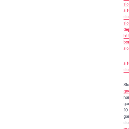
sl
si
sl
sl
de
htt
bo
sl
sit
sl
Sl
ga
har
ga
10
ga
sl