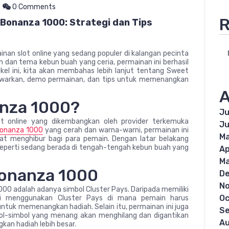
0 Comments
R
Bonanza 1000: Strategi dan Tips
an slot online yang sedang populer di kalangan pecinta
n dan tema kebun buah yang ceria, permainan ini berhasil
kel ini, kita akan membahas lebih lanjut tentang Sweet
tawarkan, demo permainan, dan tips untuk memenangkan
A
anza 1000?
Ju
t online yang dikembangkan oleh provider terkemuka
Ju
bonanza 1000
yang cerah dan warna-warni, permainan ini
Ma
t menghibur bagi para pemain. Dengan latar belakang
eperti sedang berada di tengah-tengah kebun buah yang
Ap
Ma
Bonanza 1000
D
N
000 adalah adanya simbol Cluster Pays. Daripada memiliki
Oc
 ini menggunakan Cluster Pays di mana pemain harus
uk memenangkan hadiah. Selain itu, permainan ini juga
S
bol-simbol yang menang akan menghilang dan digantikan
Au
an hadiah lebih besar.