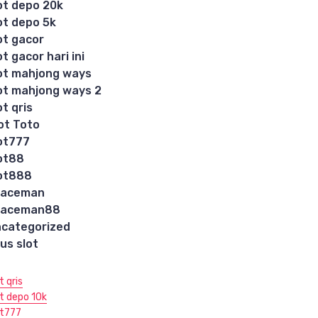
ot depo 20k
ot depo 5k
ot gacor
ot gacor hari ini
ot mahjong ways
ot mahjong ways 2
ot qris
ot Toto
ot777
ot88
ot888
paceman
paceman88
categorized
us slot
t qris
ot depo 10k
ot777