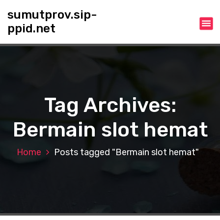
S
sumutprov.sip-
k
ppid.net
i
p
t
o
c
o
n
Tag Archives:
t
e
Bermain slot hemat
n
t
Home
Posts tagged "Bermain slot hemat"