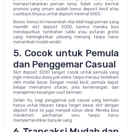
mempertahankan pemain lama. Salah satu bentuk
promosi yang umum adalah bonus deposit kecil atau
cashback khusus untuk deposit minimal 5000.
Bonus-bonus ini menambah nilai lebih bagi pemain yang
memilih slot deposit 5000, karena mereka bisa
mendapatkan tambahan saldo atau putaran gratis
yang meningkatkan peluang menang tanpa harus
menambah modal sendiri.
5. Cocok untuk Pemula
dan Penggemar Casual
Slot deposit 5000 sangat cocok untuk pemula yang
ingin mencoba dunia judi online tanpa merasa terbebani
oleh modal besar. Dengan modal kecil, pemula dapat
belajar memahami aturan, pola kemenangan, dan
manajemen keuangan saat bermain.
Selain itu, bagi penggemar judi casual yang bermain
hanya untuk hiburan tanpa target besar, slot dengan
deposit kecil ini juga menjadi solusi ideal. Mereka bisa
menikmati permainan seru tanpa harus
mempertaruhkan banyak uang.
6. Transaksi Mudah dan