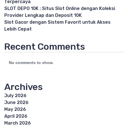
Terpercaya
SLOT DEPO 10K : Situs Slot Online dengan Koleksi
Provider Lengkap dan Deposit 10K
Slot Gacor dengan Sistem Favorit untuk Akses
Lebih Cepat
Recent Comments
No comments to show.
Archives
July 2026
June 2026
May 2026
April 2026
March 2026