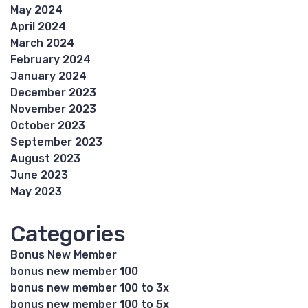
May 2024
April 2024
March 2024
February 2024
January 2024
December 2023
November 2023
October 2023
September 2023
August 2023
June 2023
May 2023
Categories
Bonus New Member
bonus new member 100
bonus new member 100 to 3x
bonus new member 100 to 5x