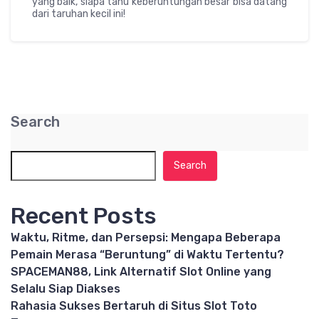
yang baik, siapa tahu keberuntungan besar bisa datang
dari taruhan kecil ini!
Search
Search
Recent Posts
Waktu, Ritme, dan Persepsi: Mengapa Beberapa
Pemain Merasa “Beruntung” di Waktu Tertentu?
SPACEMAN88, Link Alternatif Slot Online yang
Selalu Siap Diakses
Rahasia Sukses Bertaruh di Situs Slot Toto