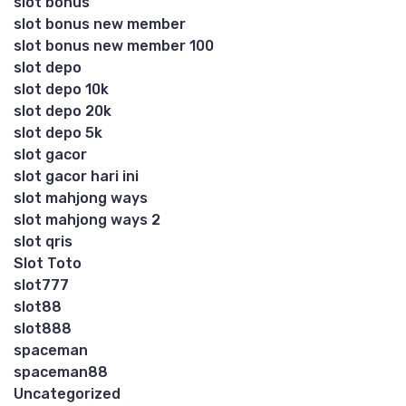
slot bonus
slot bonus new member
slot bonus new member 100
slot depo
slot depo 10k
slot depo 20k
slot depo 5k
slot gacor
slot gacor hari ini
slot mahjong ways
slot mahjong ways 2
slot qris
Slot Toto
slot777
slot88
slot888
spaceman
spaceman88
Uncategorized