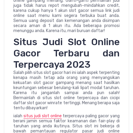
online gampang menang. Ganti-ganti permainan judi
juga tidak harus repot mengubah-mindahkan credit,
karena cukup hanya 1 akun slot gacor semua link judi
online saat menu kami segera terbuka buat anda.
Semua uang deposit dan kemenangan anda disimpan
secara aman di 1 akun itu. Ada beberapa promosi
menunggu anda. Karena itu, mari buruan daftar!
Situs Judi Slot Online
Gacor Terbaru dan
Terpercaya 2023
Salah pilih situs slot gacor hari ini ialah aspek terpenting
kenapa masih tetap ada orang yang menyangsikan
kekuatan slot gacor gampang menang saat hasilkan
keuntungan sebesar berulang-kali lipat modal taruhan.
Karena itu janganlah sampai anda pun salah!
Bermainlah di situs slot online terpercaya dan cicipi
daftar slot gacor winrate tertinggi. Menang berapa saja
tentu dibayarkan!
ialah
situs judi slot online
terpercaya paling gacor yang
berani jamin semua faktor keamanan dan fair-play di
taruhan yang anda ikutinya. Situs slot ini bekerja di
bawah pemantauan regulator pasar judi online