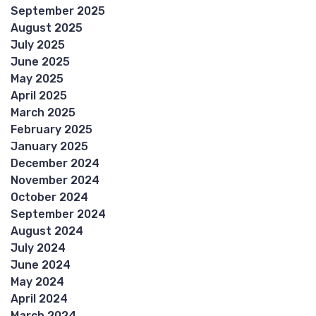
September 2025
August 2025
July 2025
June 2025
May 2025
April 2025
March 2025
February 2025
January 2025
December 2024
November 2024
October 2024
September 2024
August 2024
July 2024
June 2024
May 2024
April 2024
March 2024